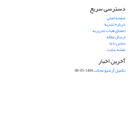
دسترسی سریع
صفحه اصلی
درباره نشریه
اعضای هیات تحریریه
ارسال مقاله
تماس با ما
نقشه سایت
آخرین اخبار
تکمیل آرشیو مجلات
1404-05-08
شماره تماس: 64592299 -021
صندوق پستی:
131851494
پست الکترونیک:
faslnameh1370@yahoo.com
faslnameh@gsi.ir
آدرس سایت:
http://www.gsjournal.ir