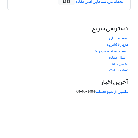
تعداد دریافت فایل اصل مقاله
2,643
دسترسی سریع
صفحه اصلی
درباره نشریه
اعضای هیات تحریریه
ارسال مقاله
تماس با ما
نقشه سایت
آخرین اخبار
تکمیل آرشیو مجلات
1404-05-08
شماره تماس: 64592299 -021
صندوق پستی:
131851494
پست الکترونیک:
faslnameh1370@yahoo.com
faslnameh@gsi.ir