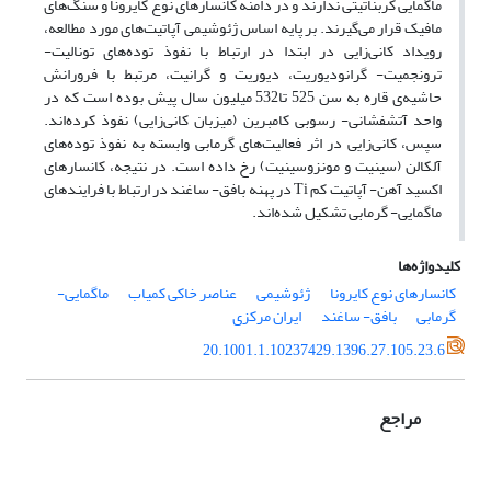
ماگمایی کربناتیتی ندارند و در دامنه کانسارهای نوع کایرونا و سنگ‌های
مافیک قرار می‌گیرند. بر پایه اساس ژئوشیمی آپاتیت‌های مورد مطالعه،
رویداد کانی‌زایی در ابتدا در ارتباط با نفوذ توده‌های تونالیت-
ترونجمیت- گرانودیوریت، دیوریت و گرانیت، مرتبط با فرورانش
حاشیه‌ی قاره به سن 525 تا532 میلیون سال پیش بوده است که در
واحد آتشفشانی- رسوبی کامبرین (میزبان کانی‌زایی) نفوذ کرده‌اند.
سپس، کانی‌زایی در اثر فعالیت‌های گرمابی وابسته به نفوذ توده‌های
آلکالن (سینیت و مونزوسینیت) رخ داده است. در نتیجه، کانسارهای
اکسید آهن- آپاتیت کم Ti در پهنه بافق- ساغند در ارتباط با فرایند‌های
ماگمایی- گرمابی تشکیل شده‌اند.
کلیدواژه‌ها
کانسارهای نوع کایرونا
ژئوشیمی
عناصر خاکی کمیاب
ماگمایی-
گرمابی
بافق- ساغند
ایران مرکزی
20.1001.1.10237429.1396.27.105.23.6
مراجع