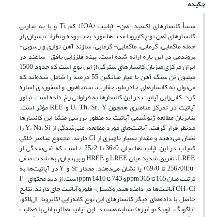
چکیده
منشأ کانسارهای اکسید آهن- آپاتیت (IOA) کم Ti و یا به عبارتی
کانسارهای آهن نوع کایرونا مدت‌ها مورد بحث بوده و نظرات بسیاری از
جمله ماگمایی، گرمابی، ماگمایی- گرمابی، سازند آهن نواری و رسوبی-
بروندمی در این باره ارائه شده است. پهنه فلززایی بافق- ساغند در
ایران مرکزی میزبان کانسارهای سترگی از این نوع است که حدود 1500
میلیون تن سنگ آهن با عیار میانگین 55 درصد را شامل شده‌اند که
می‌توان به کانسارهای چادرملو، چغارت، سه‌چاهون و اسفوردی اشاره
کرد. کانی‌زایی آپاتیت در این کانسارها به فراوانی رخ داده است. تبلور
آپاتیت در تمرکز عناصری همچون U، Th، Sr، Y و REE مؤثر است.
بنابریان مطالعه ژئوشیمی آپاتیت به منظور بررسی منشأ این کانسارها
مدنظر قرار گرفت. آپاتیت‌های مورد مطالعه، غنی‌شدگی از Y، Na، Si را
نشان می‌دهند و مقدار بسیار ناچیزی از Cl دارند. مجموع عناصر خاکی
کمیاب در این آپاتیت‌ها میان 36/0 تا 25/2 % است که غنی‌شدگی از
LREE، تفریق شدید میان LREE و HREE و بی‎هنجاری به شدت منفی
Eu(256/0 تا 69/0) را نشان می‌دهند. مقدار Sr و Y در آپاتیت‌ها به
ترتیب میان 165 تا 365 ppm و 743 تا 1410 ppm است. از دید محتوای F-
OH-Cl آپاتیت‌ها در دامنه هیدروکسیل- فلوروآپاتیت جای دارند. نتایج
حاصل با داده‌های دیگر کانسارهای این نوع کانه‌زایی (کایرونا، ال‌لاکو،
آباگونگ، آونیک و غیره) مشابه هستند. این آپاتیت‌ها ارتباطی با فعالیت