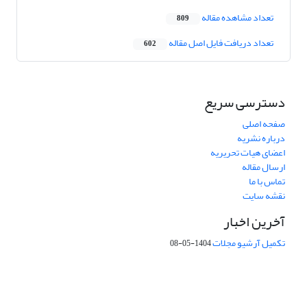
تعداد مشاهده مقاله
809
تعداد دریافت فایل اصل مقاله
602
دسترسی سریع
صفحه اصلی
درباره نشریه
اعضای هیات تحریریه
ارسال مقاله
تماس با ما
نقشه سایت
آخرین اخبار
تکمیل آرشیو مجلات
1404-05-08
شماره تماس: 64592299 -021
صندوق پستی:
131851494