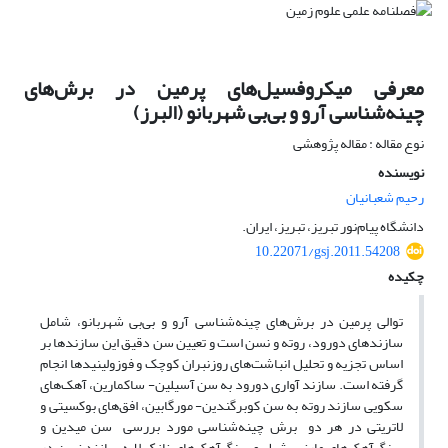
معرفی میکروفسیل‌های پرمین در برش‌های
چینه‌شناسی آرو و بی‌بی شهربانو (البرز)
نوع مقاله : مقاله پژوهشی
نویسنده
رحیم شعبانیان
دانشگاه پیام‌نور تبریز، تبریز، ایران.
10.22071/gsj.2011.54208
چکیده
توالی پرمین در برش‌های چینه‌شناسی آرو و بی‌بی شهربانو، شامل
سازندهای دورود، روته و نسن است و تعیین سن دقیق این سازندها بر
اساس تجزیه و تحلیل انباشت‌های روزنبران کوچک و فوزولینیدها انجام
گرفته است. سازند آواری دورود به سن آسیلین- ساکمارین، آهک‌های
سکویی سازند روته به سن کوبرگندین- مورگابین، افق‌های بوکسیتی و
لاتریتی در هر دو برش چینه‌شناسی مورد بررسی سن میدین و
سنگ‌آهک‌های مارنی، شیل و سنگ‌آهک‌های نازک لایه سازند نسن در