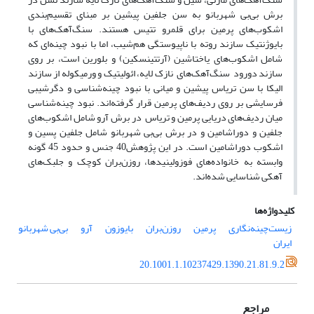
برش بی‌بی شهربانو به سن جلفین پیشین بر مبنای تقسیم‌بندی
اشکوب‌های پرمین برای قلمرو تتیس هستند. سنگ‌آهک‌های با
بایوژنتیک سازند روته با ناپیوستگی هم‌شیب، اما با نبود چینه‌ای که
شامل اشکوب‌های یاختاشین (آرتتینسکین) و بلورین است، بر روی
سازند دورود سنگ‌آهک‌های نازک لایه، ائولیتیک و ورمیکوله از سازند
الیکا با سن تریاس پیشین و میانی با نبود چینه‌شناسی و دگرشیبی
فرسایشی بر روی ردیف‌های پرمین قرار گرفته‌اند. نبود چینه‌شناسی
میان ردیف‌های دریایی پرمین و تریاس در برش آرو شامل اشکوب‌های
جلفین و دوراشامین و در برش بی‌بی شهربانو شامل جلفین پسین و
اشکوب دوراشامین است. در این پژوهش40 جنس و حدود 45 گونه
وابسته به خانواده‌های فوزولینیدها، روزن‌بران کوچک و جلبک‌های
آهکی شناسایی شده‌اند.
کلیدواژه‌ها
زیست‌چینه‌نگاری
پرمین
روزن‌بران
بایوزون
آرو
بی‌بی شهربانو
ایران
20.1001.1.10237429.1390.21.81.9.2
مراجع