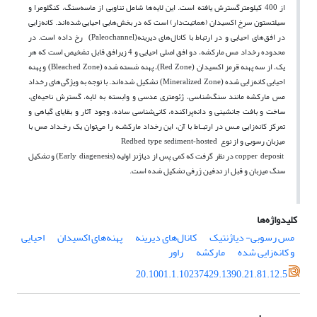
از 400 کیلومترگسترش یافته‌ است. این لایه‌ها شامل تناوبی از ماسه‌سنگ، کنگلومرا و
سیلتستون سرخ اکسیدان (هماتیت‌دار) است که در بخش‌هایی احیایی شده‌اند. کانه‌زایی
در افق‌های احیایی و در ارتباط با کانال‌های دیرینه
رخ داده است. در
(Paleochannel)
محدوده رخداد مس مارکشه، دو افق اصلی احیایی و 4 زیرافق قابل تشخیص است که هر
یک، از سه پهنه قرمز اکسیدان
، پهنه شسته شده
و پهنه
(Bleached Zone)
(Red Zone)
احیایی کانه‌زایی شده
تشکیل شده‌اند. با توجه به ویژگی‌های رخداد
(Mineralized Zone)
مس مارکشه مانند سنگ‌شناسی، ژئومتری عدسی و وابسته به لایه، گسترش ناحیه‌ای،
ساخت و بافت جانشینی و دانه‌پراکنده، کانی‌شناسی ساده، وجود آثار و بقایای گیاهی و
تمرکز کانه‌زایی مـس در ارتبـاط با آن، این رخداد مارکشـه را می‌توان یک رخـداد مس با
میزبان رسوبی و از نوع
Redbed type sediment-hosted
در نظر گرفت که کمی پس از دیاژنز اولیه
و تشکیل
(Early diagenesis)
copper deposit
سنگ میزبان و قبل از تدفین ژرفی تشکیل شده است.
کلیدواژه‌ها
مس رسوبی- دیاژنتیک
کانال‌های دیرینه
پهنه‌های اکسیدان
احیایی
و کانه‌زایی شده
مارکشه
راور
20.1001.1.10237429.1390.21.81.12.5