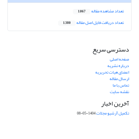
تعداد مشاهده مقاله
1,067
تعداد دریافت فایل اصل مقاله
1,380
دسترسی سریع
صفحه اصلی
درباره نشریه
اعضای هیات تحریریه
ارسال مقاله
تماس با ما
نقشه سایت
آخرین اخبار
تکمیل آرشیو مجلات
1404-05-08
شماره تماس: 64592299 -021
صندوق پستی:
131851494