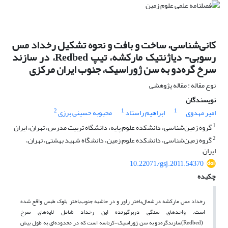
کانی‌شناسی، ساخت و بافت و نحوه تشکیل رخداد مس
رسوبی- دیاژنتیک مارکشه، تیپ Redbed، در سازند
سرخ گره‌دو به سن ژوراسیک، جنوب ایران مرکزی
نوع مقاله : مقاله پژوهشی
نویسندگان
2
1
1
امیر مهدوی
ابراهیم راستاد
محبوبه حسینی برزی
1
گروه زمین‌شناسی، دانشکده علوم پایه، دانشگاه تربیت مدرس، تهران، ایران
2
گروه زمین‌شناسی، دانشکده علوم زمین، دانشگاه شهید بهشتی، تهران،
ایران
10.22071/gsj.2011.54370
چکیده
رخداد مس مارکشه در شمال‌باختر راور و در حاشیه جنوب‌‌باختر ‌بلوک طبس واقع شده
است. واحد‌های سنگی دربرگیرنده این رخداد شامل لایه‌های سرخ
سازندگره‌دو به سن ژوراسیک-کرتاسه است که در محدوده‌ای به طول بیش
(Redbed)