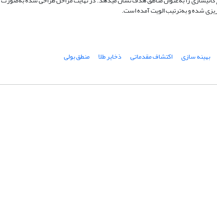
کانی­سازی را به‌عنوان مناطق هدف نشان می­دهد. در نهایت مراحل طراحی شده به‌صورت ال
ریزی شده و به‌ترتیب الویت آمده است.
بهینه سازی
اکتشاف مقدماتی
ذخایر طلا
منطق بولی
شماره تماس: 64592299 -021
صندوق پستی:
131851494
پست الکترونیک:
faslnameh1370@yahoo.com
faslnameh@gsi.ir