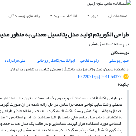
صفحه اصلی
مرور
اطلاعات نشریه
راهنمای نویسندگان
طراحی الگوریتم تولید مدل پتانسیل معدنی به منظور مدیر
نوع مقاله : مقاله پژوهشی
نویسندگان
مهیار یوسفی
رئوف غلامی
ابوالقاسم کامکار روحانی
علی مرادزاده
دانشکده معدن، نفت و ژئوفیزیک، دانشگاه صنعتی شاهرود، شاهرود، ایران.
10.22071/gsj.2011.54377
چکیده
در طراحی اکتشافات سیستماتیک و پی­جویی ذخایر معدنیمی­توان با استفاده از 
معدنی و شناسایی نواحی هدف بر اساس مراحل ارائه شده در آن صورت گیرد. ای
احتمال موفقیت و کاهش ریسک اکتشاف می­گردد. هدف از مقاله حاضر طراحی و ا
به اکتشاف ذخایر طلا و پلاسرهای حاصل از آن­ها می­باشد. در این راستا پس از 
اکتشافی مورد استفاده قرار گیرند، شناسایی و در قالب یک مدل هدف جمع­آوری
پیشگوی اکتشافی امکان­پذیر می­گردد. در مرحله بعد همه نقشه­های دوتایی تلفیق