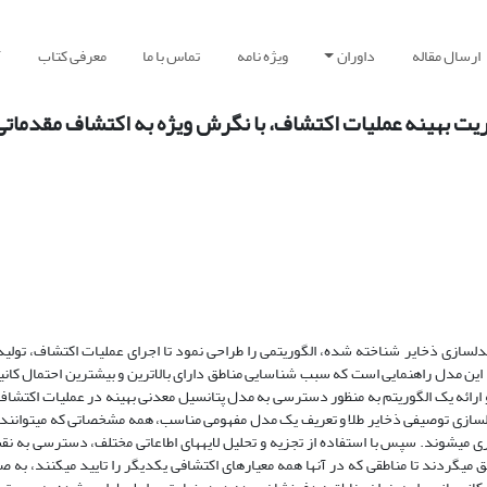
ارسال مقاله
داوران
ویژه نامه
تماس با ما
معرفی کتاب
آ
یت بهینه عملیات اکتشاف، با نگرش ویژه به اکتشاف مقدماتی 
مدل­سازی ذخایر شناخته شده، الگوریتمی را طراحی نمود تا اجرای عملیات اکتشاف، تولی
ن مدل راهنمایی است که سبب شناسایی مناطق دارای بالاترین و بیشترین احتمال کانی
رائه یک الگوریتم به منظور دسترسی به مدل پتانسیل معدنی بهینه در عملیات اکتشاف
مدل­سازی توصیفی ذخایر طلا و تعریف یک مدل مفهومی مناسب، همه مشخصاتی که می­توانند 
 می­شوند. سپس با استفاده از تجزیه و تحلیل لایه­های اطاعاتی مختلف، دسترسی به نق
 می­گردند تا مناطقی که در آن­ها همه معیارهای اکتشافی یکدیگر را تایید می­کنند، به