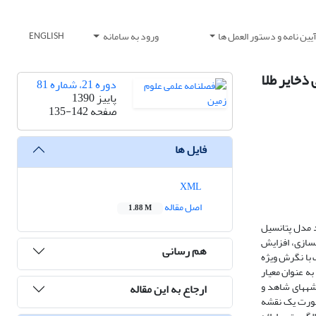
یین نامه و دستور العمل ها
ورود به سامانه
ENGLISH
ذخایر طلا
دوره 21، شماره 81
پاییز 1390
صفحه
135-142
فایل ها
XML
اصل مقاله
1.88 M
د مدل پتانسیل
­سازی، افزایش
هم رسانی
 با نگرش ویژه
به عنوان معیار
شه­های شاهد و
ارجاع به این مقاله
 صورت یک نقشه