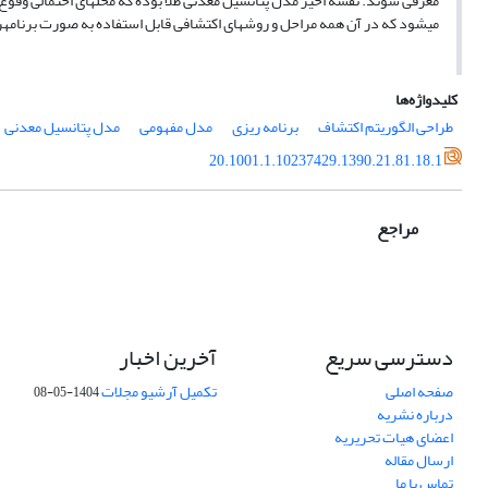
معرفی شوند. نقشه اخیر مدل پتانسیل معدنی طلا بوده که محل­های احتمالی وقوع 
می­شود که در آن همه مراحل و روش­های اکتشافی قابل استفاده به صورت برنامه­
کلیدواژه‌ها
طراحی الگوریتم اکتشاف
برنامه ریزی
مدل مفهومی
مدل پتانسیل معدنی
20.1001.1.10237429.1390.21.81.18.1
مراجع
دسترسی سریع
آخرین اخبار
صفحه اصلی
تکمیل آرشیو مجلات
1404-05-08
درباره نشریه
اعضای هیات تحریریه
ارسال مقاله
تماس با ما