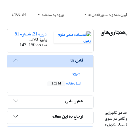
یین نامه و دستور العمل ها
ورود به سامانه
ENGLISH
لی و کلاستر فازی میان‎مرکز (FCMC) برای ثبت بی‌هنجاری‌های
دوره 21، شماره 81
پاییز 1390
صفحه
143-150
فایل ها
XML
اصل مقاله
2.22 M
هم رسانی
)است که یکی از لایه‎هایمهم آن انتخاب روش بهینه تحلیل داده‎هاست.شناسایی مناطق کانی‎زایی
ارجاع به این مقاله
و گامی در سوی
)تجزیه
Cu, 