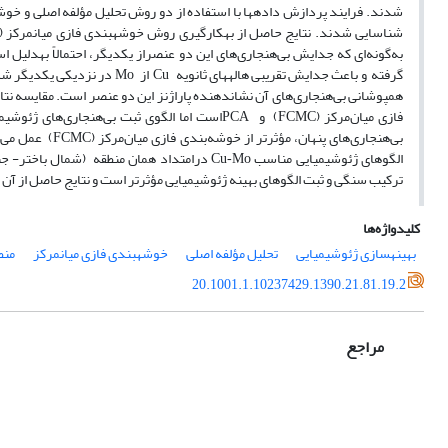
شدند. فرایند پردازش داده‎ها با استفاده از دو روش تحلیل مؤلفه اصلی و خوشه‎بندی فازی میان‎مرکز (Fuzzy C-meansClustering) (
شناسایی شدند. نتایج حاصل از به‎کارگیری روش خوشه‎بندی فازی میان‎مرکز (
به‌گونه‌ای که جدایش بی‌هنجاری‌های این دو عنصراز یکدیگر، احتمالاً به‎دلیل اسیدی شدن منطقه و شستشوی رخنمون‌های سولفیدی و حمل‌و‌نقل
گرفته و باعث جدایش تقریبی هاله‎های ثانویه
از
در نزدیکی یکدیگر شد
Mo
Cu
فازی میان‌‎مرکز (
) و
است اما الگوی ثبت بی‌هنجاری‌های ژئوشی
PCA
FCMC
بی‌هنجاری‌های پنهان، مؤثرتر از خوشه‌بندی فازی میان‌مرکز (
) عمل می‌ک
FCMC
الگوهای ژئوشیمیایی مناسب
درامتداد همان منطقه (شمال باختر- ج
Cu-Mo
ترکیب سنگی و ثبت الگوهای بهینه ژئوشیمیایی مؤثرتر است و نتایج حاصل از آن
کلیدواژه‌ها
بهینه‎سازی ژئوشیمیایی
تحلیل مؤلفه اصلی
خوشه‎بندی فازی میان‎مرکز
منط
20.1001.1.10237429.1390.21.81.19.2
مراجع