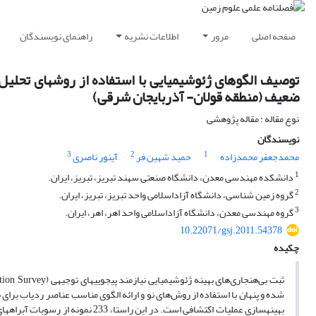
صفحه اصلی
مرور
اطلاعات نشریه
راهنمای نویسندگان
ضعیف (منطقه قولان- آذربایجان شرقی)
نوع مقاله : مقاله پژوهشی
نویسندگان
3
2
1
محمدجعفر محمدزاده
حمید شهین فر
آینور ناصری
1
دانشکده مهندسی معدن، دانشگاه صنعتی سهند تبریز، تبریز، ایران.
2
گروه زمین شناسی، دانشگاه آزاداسلامی واحد تبریز، تبریز، ایران.
3
گروه مهندسی معدن، دانشگاه آزاداسلامی واحد اهر، اهر، ایران.
10.22071/gsj.2011.54378
چکیده
ثبت بی‌هنجاری‌های بهینه ژ‌ئوشیمیایی نیازمند پی‎جویی‎های توجیهی (
tion Survey
شده و پنهان با استفاده از روش‌های نو و ارائه الگوی مناسب عناصر ردیاب برا
بهینه‎سازی عملیات اکتشافی است. در این راستا، 233 نمونه از رسوبات آبراهه‎ای برداشت و برای عناصر پایه و ردیاب‎های مربوط به آنها (