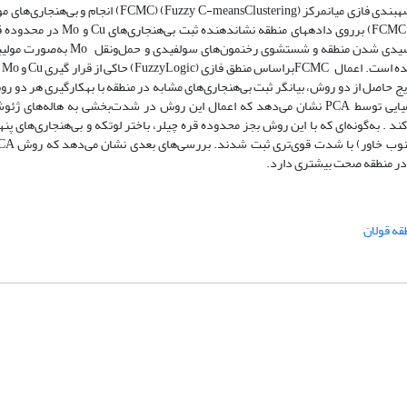
) انجام و بی‌هنجاری‌های 
FCMC
) برروی داده‎های منطقه نشان‎دهنده ثبت بی‌هنجاری‌های
و
در محدوده ق
Mo
Cu
FCMC
به‌صورت مولی
Mo
ه است. اعمال
براساس منطق فازی (
) حاکی از قرار گیری
و
د
Mo
Cu
FuzzyLogic
FCMC
همپوشانی بی‌هنجاری‌های آن نشان‎دهنده پاراژنز این دو عنصر است. مقایسه نتایج حاصل از دو روش،
میایی توسط
نشان می‌دهد که اعمال این روش در شدت‌بخشی به هاله‌های ژئو
PCA
ند . به‌گونه‌ای که با این روش بجز محدوده قره چیلر، باختر لوتکه و بی‌هنجاری‌های پنها
نوب خاور) با شدت قوی‌تری ثبت شدند. بررسی‌های بعدی نشان می‌دهد که روش
CA
 در منطقه صحت بیشتری دارد.
قه قولان