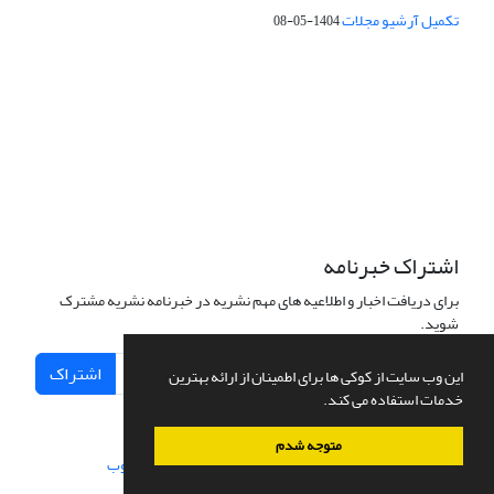
تکمیل آرشیو مجلات
1404-05-08
شماره تماس: 64592299 -021
صندوق پستی:
131851494
پست الکترونیک:
faslnameh1370@yahoo.com
faslnameh@gsi.ir
آدرس سایت:
http://www.gsjournal.ir
اشتراک خبرنامه
برای دریافت اخبار و اطلاعیه های مهم نشریه در خبرنامه نشریه مشترک
شوید.
اشتراک
این وب سایت از کوکی ها برای اطمینان از ارائه بهترین
خدمات استفاده می کند.
متوجه شدم
سامانه مدیریت نشریات علمی.
طراحی و پیاده سازی از
سیناوب