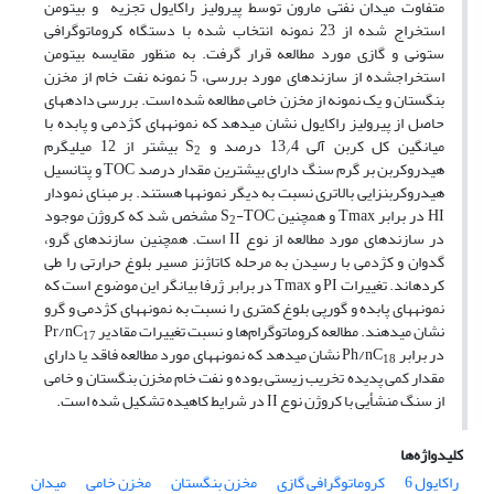
متفاوت میدان نفتی مارون توسط پیرولیز راک‎ایول تجزیه و بیتومن
استخراج ‎شده از 23 نمونه انتخاب شده با دستگاه کروماتوگرافی
ستونی و گازی مورد مطالعه قرار گرفت. به منظور مقایسه بیتومن
استخراج‎شده از سازندهای مورد بررسی، 5 نمونه نفت خام از مخزن
بنگستان و یک نمونه از مخزن خامی مطالعه شده است. بررسی داده‎های
حاصل از پیرولیز راک‎ایول نشان می‎دهد که نمونه‎های کژدمی و پابده با
میانگین کل کربن آلی 13
4 درصد و S
بیشتر از 12 میلی‎گرم
2
/
هیدروکربن بر گرم سنگ دارای بیشترین مقدار درصد TOC و پتانسیل
هیدروکربن‎زایی بالاتری نسبت به دیگر نمونه‎ها هستند. بر مبنای نمودار
HI در برابر Tmax و همچنین S
-TOC مشخص شد که کروژن موجود
2
در سازندهای مورد مطالعه از نوع II است. همچنین سازندهای گرو،
گدوان و کژدمی با رسیدن به مرحله کاتاژنز مسیر بلوغ حرارتی را طی
کرده‎اند. تغییرات PI و Tmax در برابر ژرفا بیانگر این موضوع است که
نمونه‎های پابده و گورپی بلوغ کمتری را نسبت به نمونه‎های کژدمی و گرو
نشان می‎دهند. مطالعه کروماتوگرام‌ها و نسبت تغییرات مقادیر Pr/nC
17
در برابر Ph/nC
نشان می‎دهد که نمونه‎های مورد مطالعه فاقد یا دارای
18
مقدار کمی پدیده تخریب زیستی بوده و نفت خام مخزن بنگستان و خامی
از سنگ منشأیی با کروژن نوع II در شرایط کاهیده تشکیل شده است.
کلیدواژه‌ها
راک‎ایول 6
کروماتوگرافی گازی
مخزن بنگستان
مخزن خامی
میدان