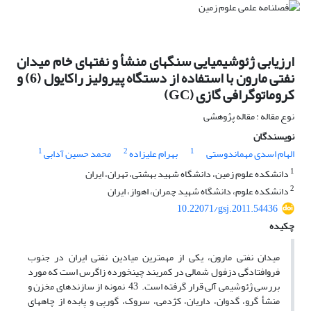
ارزیابی ژئوشیمیایی سنگ‎های منشأ و نفت‎های خام میدان
نفتی مارون با استفاده از دستگاه پیرولیز راک‎ایول (6) و
کروماتوگرافی گازی (GC)
نوع مقاله : مقاله پژوهشی
نویسندگان
1
2
1
الهام اسدی مهماندوستی
بهرام علیزاده
محمد حسین آدابی
1
دانشکده علوم زمین، دانشگاه شهید بهشتی، تهران، ایران
2
دانشکده علوم، دانشگاه شهید چمران، اهواز، ایران
10.22071/gsj.2011.54436
چکیده
میدان نفتی مارون، یکی از مهم‎ترین میادین نفتی ایران در جنوب
فروافتادگی دزفول شمالی در کمربند چین‎خورده زاگرس است که مورد
بررسی ژئوشیمی آلی قرار گرفته است. 43 نمونه از سازندهای مخزن و
منشأ گرو، گدوان، داریان، کژدمی، سروک، گورپی و پابده از چاه‎های