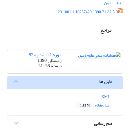
نفتی مارون
20.1001.1.10237429.1390.21.82.5.0
مراجع
دوره 21، شماره 82
زمستان 1390
صفحه
31-38
فایل ها
XML
اصل مقاله
1.12 M
هم رسانی