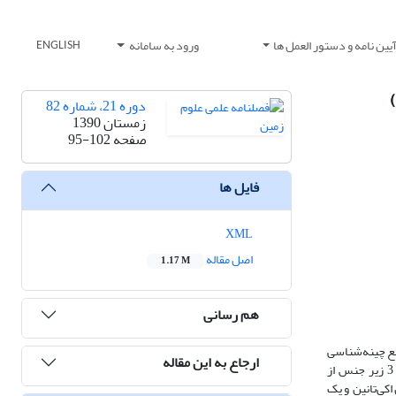
یین نامه و دستور العمل ها
ورود به سامانه
ENGLISH
دوره 21، شماره 82
زمستان 1390
صفحه
95-102
فایل ها
XML
اصل مقاله
1.17 M
هم رسانی
تروپود‌های مقاطع چینه‌شناسی
ارجاع به این مقاله
تعلق دارند. در بخش‌های زیرین و میانی آن 7 جنس و 3 زیر جنس از
ش زیرین به سن چاتین، در بخش میانی 2 جنس و 2 زیر جنس به سن اکی‌تانین و یک