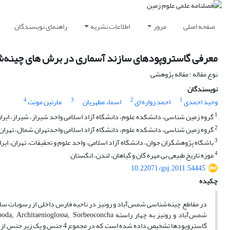
صفحه اصلی
مرور
اطلاعات نشریه
راهنمای نویسندگان
معرفی گاستروپودهای سازند آسماری در برش های چینه‌شن
نوع مقاله : مقاله پژوهشی
نویسندگان
4
3
2
1
وحید احمدی
احمد زواره ای
اسماء مطهریان
مارتین مونت
1
گروه زمین شناسی، دانشکده علوم، دانشگاه آزاد اسلامی واحد شیراز، شیراز، ایرا
2
گروه زمین شناسی، دانشکده علوم، دانشگاه آزاد اسلامی واحدتهران شمال، تهران، 
3
باشگاه پژوهشگران جوان، دانشگاه آزاد اسلامی، واحد علوم و تحقیقات، تهران، ایرا
4
موزه تاریخ طبیعی بی مهره گان و گیاهان، لندن، انگستان
10.22071/gsj.2011.54445
چکیده
شمس‌آباد و رونیز به چهار راسته
oda, Architaenioglossa, Sorbeoconcha