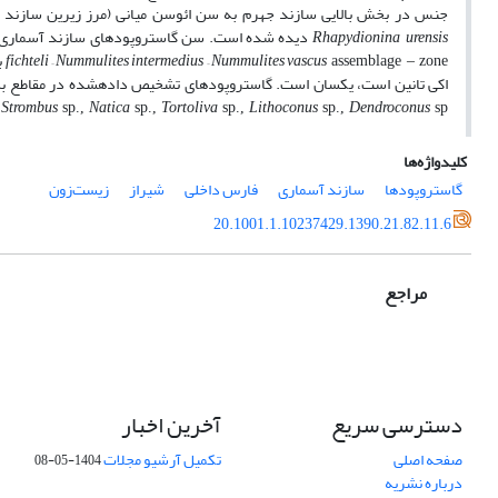
جنس در بخش بالایی سازند جهرم به سن ائوسن میانی (مرز زیرین سازند آسم
دیده شده است. سن گاستروپودهای سازند آسماری در م
Rhapydionina urensis
fichteli – Nummulites intermedius – Nummulites vascus
ب
assemblage – zone
اکی تانین است، یکسان است. گاستروپود‌های تشخیص دادهشده در مقاطع به ت
Strombus
Natica
Tortoliva
Lithoconus
Dendroconus
,
sp.,
sp.,
sp.,
sp.,
sp.
کلیدواژه‌ها
گاستروپودها
سازند آسماری
فارس داخلی
شیراز
زیست‌زون
20.1001.1.10237429.1390.21.82.11.6
مراجع
دسترسی سریع
آخرین اخبار
صفحه اصلی
تکمیل آرشیو مجلات
1404-05-08
درباره نشریه