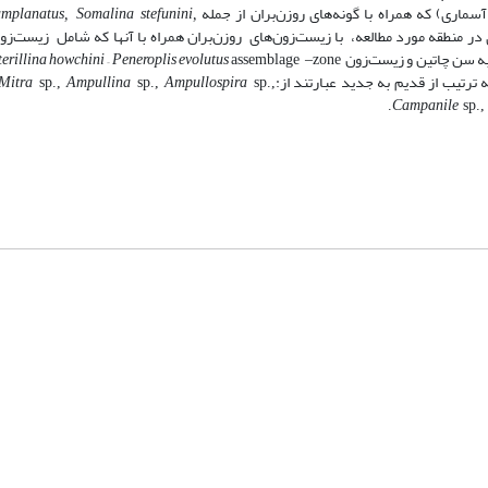
اری) که همراه با گونه‌های روز‌ن‌بران از جمله
amplanatus, Somalina stefunini,
نطقه مورد مطالعه، با زیست‌زون‌های روز‌ن‌بران همراه با آنها که شامل زیست‌زو
ه سن چاتین و زیست‌زون
erillina howchini – Peneroplis evolutus
assemblage –zone
رتیب از قدیم به جدید عبارتند از:
Ampullospira
Ampullina
Mitra
sp.,
sp.,
sp.,
Campanile
sp.
شماره تماس: 64592299 -021
صندوق پستی:
131851494