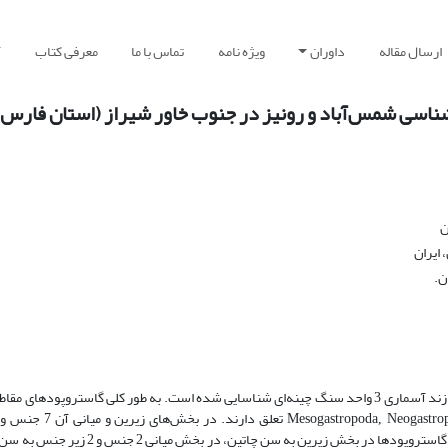
ارسال مقاله
داوران
ویژه نامه
تماس با ما
معرفی کتاب
آ
اسی شمس‌آباد و رونیز در جنوب خاور شیراز (استان فارس)
ن
ایران
ن.
در مقاطع چینه‌شناسی شمس‌آباد و رونیز در ناحیه فارس داخلی از رسوبات سازند آسماری 3 واحد سنگ چینه‌ای شناسایی شده است. به طور کلی گاس
Mesogastropoda, Neogastrop
گاستروپودها تشخیص داده شده است که در مجموع 4 جنس و یک زیر جنس از گاستروپودها در بخ