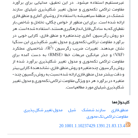
غیرمستقیم استفاده می
شود. در این تحقیق، مدل­هایی برای برآورد
مقاومت تراکمی تک­محوری و مدول­ تغییر شکل­پذیری شیل­های سازند
شمشک در منطقة سیاه­بیشه با استفاده از روش­های آماری و منطق فازی
ارائه شده است. برای این منظور از خواص چگالی، تخلخل و شاخص بار
نقطه­ای که به
سادگی قابل اندازه­گیری هستند، استفاده شده است. هر
­
دو روش رگرسیون آماری چند­متغیره و منطق فازی، کارایی خوبی در
برآورد مقاومت تراکمی تک­محوری و مدول تغییر شکل­پذیری این سنگ­ها
2
نشان می­دهند. تغییرات ضریب رگرسیون (R
)، شاخص­های عملکرد
(VAF) و جذر میانگین مربعات خطا (RMSE) به دست آمده ­برای
مقاومت تراکمی تک­محوری و مدول تغییر شکل­پذیری برآورد شده از
روش رگرسیون چندمتغیره و روش منطق فازی، نشان­دهندة کارایی بهتر
و دقت بیشتر مدل منطق فازی ارائه شده نسبت به روش رگسیون چند­
متغیره در برآورد هر دو ویژگی مقاومت تراکمی تک­محوری و مدول تغییر
شکل­پذیری شیل­های مورد مطالعهاست.
کلیدواژه‌ها
منطق فازی
سازند شمشک
شیل
مدول تغییر شکل پذیری
مقاومت تراکمی تک محوری
20.1001.1.10237429.1391.21.83.13.4