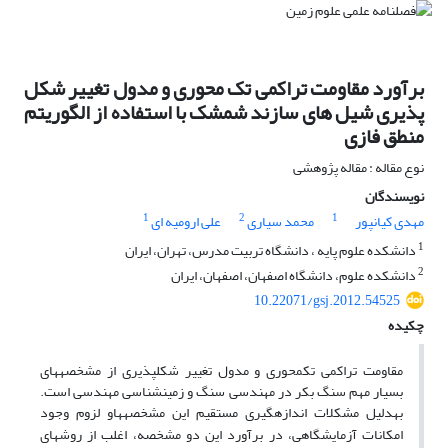
برآورد مقاومت تراکمی تک محوری و مدول تغییر شکل
پذیری شیل های سازند شمشک با استفاده از الگوریتم
منطق فازی
نوع مقاله : مقاله پژوهشی
نویسندگان
1
2
1
مهدی کیانپور
محمد سیاری
علی ارومیه ای
1
دانشکده علوم پایه ، دانشگاه تربیت مدرس، تهران، ایران
2
دانشکده علوم، دانشگاه اصفهان، اصفهان، ایران
10.22071/gsj.2012.54525
چکیده
مقاومت تراکمی تک­محوری و مدول تغییر شکل­پذیری از مشخصه­های
بسیار مهم سنگ بکر در مهندسی سنگ و زمین­شناسی مهندسی است.
به
دلیل مشکلات اندازه­گیری مستقیم­ این مشخصه­هاو لزوم وجود
امکانات آزمایشگاهی، در برآورد این دو مشخصه، اغلب از روش­های