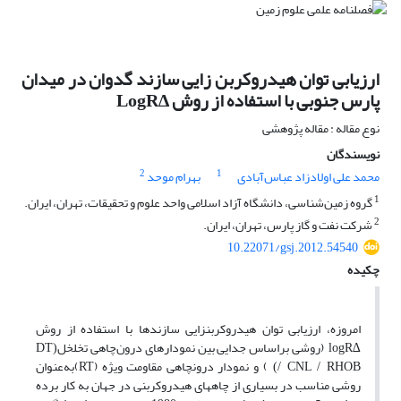
ارزیابی توان هیدروکربن زایی سازند گدوان در میدان
پارس جنوبی با استفاده از روش ∆LogR
نوع مقاله : مقاله پژوهشی
نویسندگان
2
1
محمد علی اولادزاد عباس‌آبادی
بهرام موحد
1
گروه زمین‌شناسی، دانشگاه آزاد اسلامی واحد علوم و تحقیقات، تهران، ایران.
2
شرکت نفت و گاز پارس، تهران،‌ ایران.
10.22071/gsj.2012.54540
چکیده
امروزه، ارزیابی توان هیدروکربن­زایی سازندها با استفاده از روش
(روشی براساس جدایی بین نمودارهای درون‌چاهی تخلخل
(DT
∆logR
) و نمودار درون
چاهی مقاومت­ ویژه (
)به‌عنوان
RT
/ CNL / RHOB)
روشی مناسب در بسیاری از چاه­های هیدروکربنی در جهان به کار برده