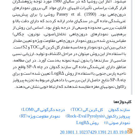
می­شود. آغاز این روش­ها که در سال­های 1980 مورد توجه پژوهشگران
قرار گرفت براساس تأثیرات لایه­های دارای مواد آلی برروی نمودارهای
درون‌چاهی بود.
روشی را برای پیش‌بینی
Passey et al. (1990)
غنی‌شدگی ماده آلی در سنگ­های مادر ارائه کردند که دارای دقت بالا و
قابلیت بررسی محدوده وسیعی از درجه بلوغ بود. اساس این روش از
برهم‌نهی نمودارهای درون‌چاهی تخلخل(صوتی، نوترون، چگالی)
مقیاس‌بندی شده برروی نمودار درون‌چاهی مقاومت ویژه و تعیین مقدار
جدایی بین این دو نمودار و محاسبه مقدار کل کربن آلی
و
است.
S2
TOC
با استفاده از این روش می­توان در مراحل اکتشاف و تولید، ارزیابی نسبی
مناسبی از سازندها را بدون تهیه نمونه به‌دست آورد. در این مطالعه،
مناطق دارای غنی‌شدگی ماده آلی سازند گدوان در چاه
واقع در
SP-A
ناحیه پارس جنوبی با استفاده از روش
تعیین شده است و برای
∆LogR
چاه
نتایج حاصل از این بررسی با داده­های مربوط به تجزیه پیرولیز
SP-A
راک­اول نمونه­های مغزه مقایسه شده­اند که ارتباط خوبی نشان می‌دهند.
کلیدواژه‌ها
سازند گدوان
کل کربن آلی (TOC)
درجه دگرگونی آلی (LOM)
پیرولیز راک‌اول (Rock-Eval Pyrolysis)
نمودار مقاومت ویژه (RT)
نمودار صوتی (t)
روش ∆LogR
20.1001.1.10237429.1391.21.83.19.0