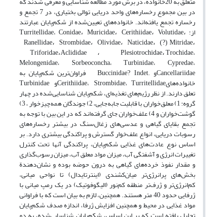
متعلق به 20خانواده، در برش مورد مطالعه شناسایی و معرفی شدند که
در بین مجموع رخساره‌های واحد دریایی توالی بختیاری، در 7 تجمع و
رخساره تجمع یافته‌اند. خانواده‌های تعیین‌شده از شکم‌پایان عبارتند
از:
،
Turritellidae
Conidae
، Muricidae، Cerithiidae، Volutidae،
Ranellidae، Strombidae، Olividae، Naticidae، (?) Mitridae،
،
Triforidae،Aclididae ، Plesiotrochidae،
Trochidae
،
،
،
،
Melongenidae
Sorbeoconcha
Turbinidae
Cypredae
و
فراوان‌ترین شکم‌پایان به
.Buccinidae? Indet
Cancellariidae
خانواده‌های
،
،
و
Turbinidae
Cerithiidae
Strombidae
Turritellidae
تعلق دارند. از نظر رژیم‌های تغذیه‌ای، شکم‌پایان شناسایی‌شده در چهار
گروه: 1) معلق‌خواران با قابلیت جابه‌جایی، 2) جوندگان همه‌چیز‌خوار ، 3)
گوشت‌خواران و 4) علف‌خواران جای گرفته‌اند که در این بین با توجه به
تجمع بقایای گیاهی و عدسی‌های زغال‌سنگ در بیشتر رخساره‌های
رسوبات دریایی، انواع علف‌خوار گسترش و پراکندگی بیشتری دارد. بر
اساس نوع عادت‌های غذایی شکم‌پایان، پراکندگی آنها تحت کنترل
تغییرات انرژی و آشفتگی آب، میزان مواد معلق آب، میزان رسوب‌گذاری
و مقدار نفوذ خرده‌های گیاهی به درون حوضه بوده و نشان‌دهندة
بخش‌های پرانرژی‌تر میان‌‌کشندی (اینترتایدال) تا نواحی میانی،
کم‌انرژی‌تر و ژرف‌تر منطقه کم‌نور (الیگوفوتیک) در یک رمپ میانی با
ژرفایی حدود 40 متر هستند. همچنین، لازم به بیان است که با فراوانی
مواد غذایی در محیط و همچنین افزایش ژرفا، اندازه صدف شکم‌پایان
تحلیل یافته است که بر این اساس، شکم‌پایان شناسایی‌شده، به دو