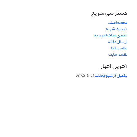
دسترسی سریع
صفحه اصلی
درباره نشریه
اعضای هیات تحریریه
ارسال مقاله
تماس با ما
نقشه سایت
آخرین اخبار
تکمیل آرشیو مجلات
1404-05-08
شماره تماس: 64592299 -021
صندوق پستی:
131851494
پست الکترونیک:
faslnameh1370@yahoo.com
faslnameh@gsi.ir
آدرس سایت:
http://www.gsjournal.ir