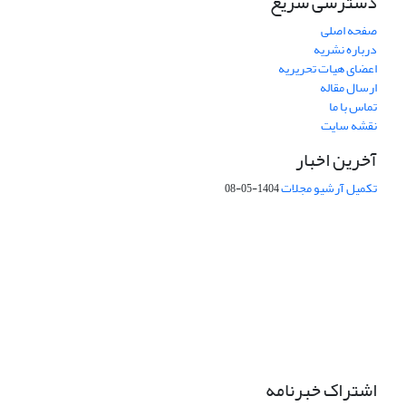
دسترسی سریع
صفحه اصلی
درباره نشریه
اعضای هیات تحریریه
ارسال مقاله
تماس با ما
نقشه سایت
آخرین اخبار
تکمیل آرشیو مجلات
1404-05-08
شماره تماس: 64592299 -021
صندوق پستی:
131851494
پست الکترونیک:
faslnameh1370@yahoo.com
faslnameh@gsi.ir
آدرس سایت:
http://www.gsjournal.ir
اشتراک خبرنامه