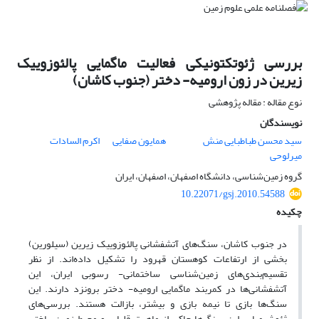
بررسی ژئوتکتونیکی فعالیت ماگمایی پالئوزوییک
زیرین در زون ارومیه- دختر (جنوب کاشان)
نوع مقاله : مقاله پژوهشی
نویسندگان
سید محسن طباطبایی منش
همایون صفایی
اکرم السادات
میرلوحی
گروه زمین‌شناسی، دانشگاه اصفهان، اصفهان، ایران
10.22071/gsj.2010.54588
چکیده
در جنوب کاشان، سنگ‌های آتشفشانی پالئوزوییک زیرین (سیلورین)
بخشی از ارتفاعات کوهستان قهرود را تشکیل داده‌اند. از نظر
تقسیم‌بندی‌های زمین‌شناسی ساختمانی- رسوبی ایران، این
آتشفشانی‌ها در کمربند ماگمایی ارومیه- دختر برونزد دارند. این
سنگ‌ها بازی تا نیمه بازی و بیشتر، بازالت هستند. بررسی‌های
ژئوشیمیایی این سنگ‌ها حاکی از ماهیت قلیایی و محیط زمین‌ساختی