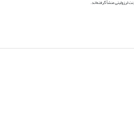
ت لرزولیتی منشأ گرفته‌اند.
شماره تماس: 64592299 -021
صندوق پستی:
131851494
پست الکترونیک:
faslnameh1370@yahoo.com
faslnameh@gsi.ir