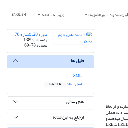
یین نامه و دستور العمل ها
ورود به سامانه
ENGLISH
دوره 20، شماره 78
زمستان 1389
صفحه
69-78
فایل ها
XML
اصل مقاله
666.99 K
هم رسانی
رند و از لحاظ
شت دانه‌ همگن
ارجاع به این مقاله
وکلاز و سوزن‌های کوچک آپاتیت هستند. سنگ‌های قلیایی آشکارا از LREE غنی‌شدگی نشان می­دهند و
هنجاری مثبت Nb و Ti دارند و از لحاظ ژئوشیمیایی ویژگی‌های سنگ‌های ماگمایی با منشأ درون صفحه­ای نوع جزایر اقیانوسی (OIB) را عرضه می­کنند. با توجه به نسبت LREE/HREE