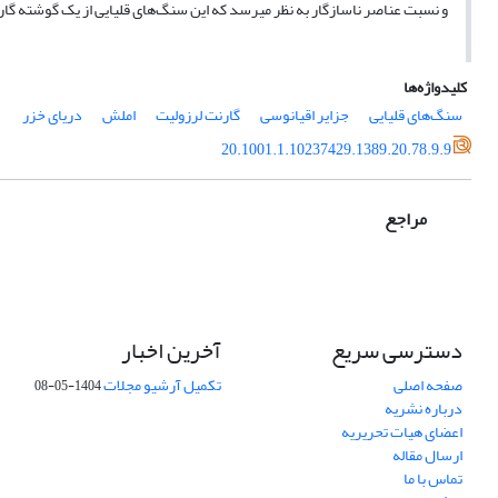
و نسبت عناصر ناسازگار به نظر می­رسد که این سنگ‌های قلیایی از یک گوشته گارن
کلیدواژه‌ها
سنگ‌های قلیایی
جزایر اقیانوسی
گارنت لرزولیت
املش
دریای خزر
20.1001.1.10237429.1389.20.78.9.9
مراجع
دسترسی سریع
آخرین اخبار
صفحه اصلی
تکمیل آرشیو مجلات
1404-05-08
درباره نشریه
اعضای هیات تحریریه
ارسال مقاله
تماس با ما