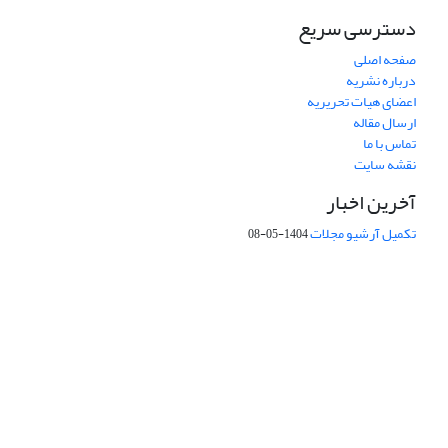
دسترسی سریع
صفحه اصلی
درباره نشریه
اعضای هیات تحریریه
ارسال مقاله
تماس با ما
نقشه سایت
آخرین اخبار
تکمیل آرشیو مجلات
1404-05-08
شماره تماس: 64592299 -021
صندوق پستی:
131851494
پست الکترونیک:
faslnameh1370@yahoo.com
faslnameh@gsi.ir
آدرس سایت:
http://www.gsjournal.ir