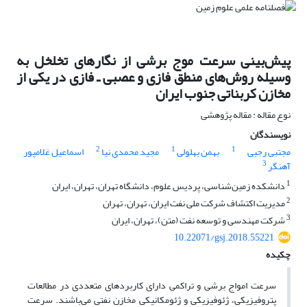
پیش‌بینی سرعت موج برشی از نگارهای تخلخل به
وسیله روش‌های منطق فازی و عصبی ـ فازی در یکی از
مخازن کربناتی جنوب ایران
نوع مقاله : مقاله پژوهشی
نویسندگان
2
1
1
مجتبی رجبی
بهمن بهلولی
مجید محمدی نیا
اسماعیل غلامپور
3
آهنگر
1
دانشکده زمین‌شناسی، پردیس علوم، دانشگاه تهران، تهران، ایران
2
مدیریت اکتشاف شرکت ملی نفت ایران، تهران، تهران
3
شرکت مهندسی و توسعه نفت (متن)، تهران، ایران
10.22071/gsj.2018.55221
چکیده
سرعت امواج برشی و تراکمی دارای کاربردهای متعددی در مطالعات
پتروفیزیکی، ژئوفیزیکی و ژئومکانیکی مخازن نفتی می‌باشند. سرعت