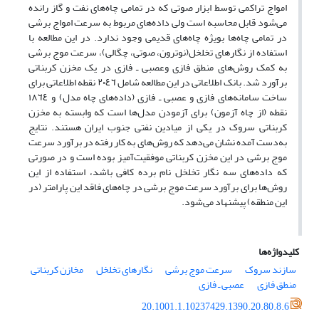
امواج تراکمی توسط ابزار صوتی که در تمامی چاه‌های نفت و گاز رانده
می‌شود قابل محاسبه است ولی داده‌های مربوط به سرعت امواج برشی
در تمامی چاه‌ها بویژه چاه‌های قدیمی وجود ندارد. در این مطالعه با
استفاده از نگارهای تخلخل(نوترون، صوتی، چگالی)، سرعت موج برشی
به کمک روش‌های منطق فازی وعصبی ـ فازی در یک مخزن کربناتی
برآورد شد. بانک اطلاعاتی در این مطالعه شامل ٢٠٤٦ نقطه‌ اطلاعاتی برای
ساخت سامانه‌‌های فازی و عصبی ـ فازی (داده‌های چاه مدل) و ١٨٦٤
نقطه (از چاه آزمون) برای آزمودن مدل‌ها است که وابسته به مخزن
کربناتی سروک در یکی از میادین نفتی جنوب ایران هستند. نتایج
به‌دست آمده نشان می‌دهد که روش‌های به کار رفته در برآورد سرعت
موج برشی در این مخزن کربناتی موفقیت‌آمیز بوده است و در صورتی
که داده‌های سه نگار تخلخل نام برده کافی باشد، استفاده از این
روش‌ها برای برآورد سرعت موج برشی در چاه‌های فاقد این پارامتر (در
این منطقه) پیشنهاد می‌شود.
کلیدواژه‌ها
سازند سروک
سرعت موج برشی
نگارهای تخلخل
مخازن کربناتی
منطق فازی
عصبی ـ فازی
20.1001.1.10237429.1390.20.80.8.6