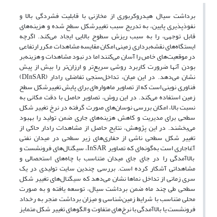
برداشت سیال هیدروکربوری از مخازنی با قابلیت فشردگی بالا و
نفوذپذیری پایین، به تدریج سبب تغییرشکل سطح شده و هزینه‌های
قابل توجهی، را به سبب ریزش سطوح بالایی ایجاد می‌کند. اگرچه
ایستگاه‌های نقشه‌برداری زمینی امکان مقایسه مشاهدات مکرر ارتفاعی
در موقعیت‌های خاص را آسان می‌کنند اما در نبود مشاهدات و هزینه‌بر
بودن آنها ضرورت کاربرد روشی سریع‌تر و ارزان‌تر را بیش از پیش
نشان می‌دهد. در این میان، تداخل‌سنجی تفاضلی رادار (DInSAR)
فناوری نوینی است که از تصاویر ماهواره‌ای برای پایش تغییرشکل سطح
زمین استفاده می‌کند. در این روش، تصاویر حاصل با دقت مکانی به
نسبت بالا، امکان بررسی نوسان‌های صورت گرفته در نرخ تغییر شکل
سطحی برای مدیریت و کاهش هزینه‌های جاری ضمن تولید را بهبود
می‌بخشند. در این پژوهش، نتایج حاصل از مشاهدات رادار حاکی از
تغییر شکل سطحی ناشی از حفاری‌های زیر سطحی در میدان نفتی
آغاجاری است به‌گونه‌ای که تصاویر InSAR، سیگنال‌های فرونشست و
بالاآمدگی را در جای جای میدان متناسب با چاه‌های استحصالی و
مشاهداتی آشکار کرده است. بررسی چندین سایت تولیدی در یک
سری زمانی از تداخل نماها نشان می‌دهد که سیگنال‌های تغییر شکل
سطحی طی چند ماه ضمن برداشت سیال، توسعه یافته و به صورت
محلی متناسب با شرایط زمین‌شناسی و میزان برداشت منجر به رخداد
فرونشست یا بالاآمدگی با نرخ‌های متفاوت و الگوهای تغییر شکل متمایز