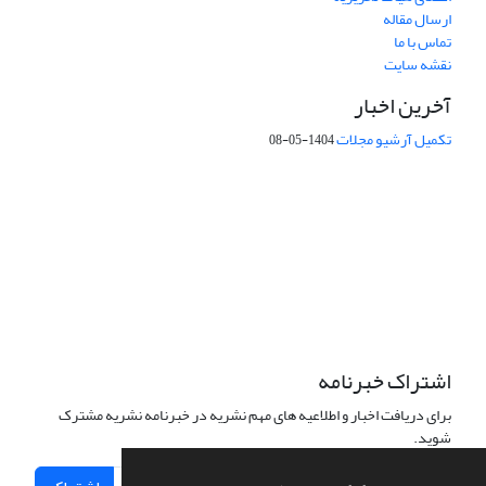
ارسال مقاله
تماس با ما
نقشه سایت
آخرین اخبار
تکمیل آرشیو مجلات
1404-05-08
شماره تماس: 64592299 -021
صندوق پستی:
131851494
پست الکترونیک:
faslnameh1370@yahoo.com
faslnameh@gsi.ir
آدرس سایت:
http://www.gsjournal.ir
اشتراک خبرنامه
برای دریافت اخبار و اطلاعیه های مهم نشریه در خبرنامه نشریه مشترک
شوید.