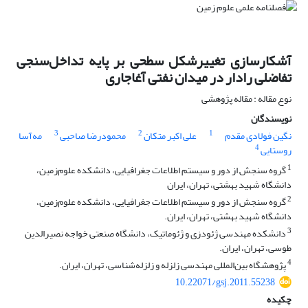
آشکارسازی تغییرشکل سطحی بر پایه تداخل‌سنجی
تفاضلی رادار در میدان نفتی آغاجاری
نوع مقاله : مقاله پژوهشی
نویسندگان
3
2
1
نگین فولادی مقدم
علی اکبر متکان
محمودرضا صاحبی
مه‌آسا
4
روستایی
1
گروه سنجش از دور و سیستم اطلاعات جغرافیایی، دانشکده علوم‌زمین،
دانشگاه شهید بهشتی، تهران، ایران
2
گروه سنجش از دور و سیستم اطلاعات جغرافیایی، دانشکده علوم‌زمین،
دانشگاه شهید بهشتی، تهران، ایران.
3
دانشکده مهندسی ژئودزی و ژئوماتیک، دانشگاه صنعتی خواجه نصیرالدین
طوسی، تهران، ایران.
4
پژوهشگاه بین‌المللی مهندسی زلزله و زلزله‌شناسی، تهران، ایران.
10.22071/gsj.2011.55238
چکیده