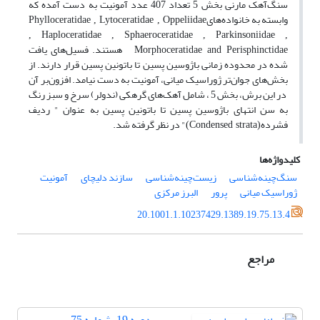
سنگ‌آهک مارنی بخش 5 تعداد 407 عدد آمونیت به دست آمده که
وابسته به خانواده‌های
Phylloceratidae , Lytoceratidae , Oppeliidae
, Haploceratidae , Sphaeroceratidae , Parkinsoniidae ,
هستند. فسیل‌های یافت
Morphoceratidae and Perisphinctidae
شده در محدوده زمانی باژوسین پسین تا باتونین پسین قرار دارند. از
بخش‌های جوان‌تر ژوراسیک میانی، آمونیت به دست نیامد. افزون‌بر آن
در این برش، بخش 5 ، شامل آهک‌های گرهکی (ندولر) سرخ و سبز رنگ
به سن انتهای باژوسین پسین تا باتونین پسین به عنوان " ردیف
فشرده
" در نظر گرفته شد.
(Condensed strata)
کلیدواژه‌ها
سنگ‌چینه‌شناسی
زیست‌چینه‌شناسی
سازند دلیچای
آمونیت
ژوراسیک میانی
پرور
البرز مرکزی
20.1001.1.10237429.1389.19.75.13.4
مراجع