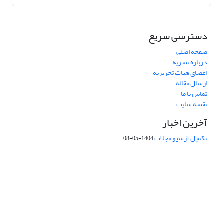
دسترسی سریع
صفحه اصلی
درباره نشریه
اعضای هیات تحریریه
ارسال مقاله
تماس با ما
نقشه سایت
آخرین اخبار
تکمیل آرشیو مجلات
1404-05-08
شماره تماس: 64592299 -021
صندوق پستی:
131851494
پست الکترونیک:
faslnameh1370@yahoo.com
faslnameh@gsi.ir