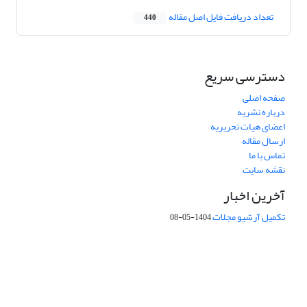
تعداد دریافت فایل اصل مقاله
440
دسترسی سریع
صفحه اصلی
درباره نشریه
اعضای هیات تحریریه
ارسال مقاله
تماس با ما
نقشه سایت
آخرین اخبار
تکمیل آرشیو مجلات
1404-05-08
شماره تماس: 64592299 -021
صندوق پستی:
131851494
پست الکترونیک:
faslnameh1370@yahoo.com