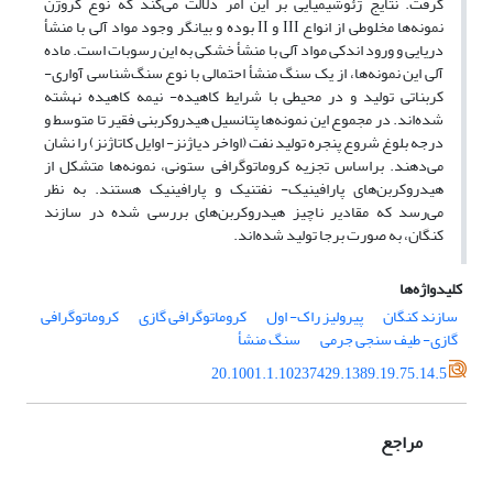
گرفت. نتایج ژئوشیمیایی بر این امر دلالت می‌کند که نوع کروژن
نمونه‌ها مخلوطی از انواع III و II بوده و بیانگر وجود مواد آلی با منشأ
دریایی و ورود اندکی مواد آلی با منشأ خشکی به این رسوبات است. ماده
آلی این نمونه‌ها، از یک سنگ منشأ احتمالی با نوع سنگ‌شناسی آواری-
کربناتی تولید و در محیطی با شرایط کاهیده- نیمه کاهیده نهشته
شده‌اند. در مجموع این نمونه‌ها پتانسیل هیدروکربنی فقیر تا متوسط و
درجه بلوغ شروع پنجره تولید نفت (اواخر دیاژنز- اوایل کاتاژنز) را نشان
می‌دهند. براساس تجزیه کروماتوگرافی ستونی، نمونه‌ها متشکل از
هیدروکربن‌های پارافینیک- نفتنیک و پارافینیک هستند. به نظر
می‌رسد که مقادیر ناچیز هیدروکربن‌های بررسی شده در سازند
کنگان، به صورت برجا تولید شده‌اند.
کلیدواژه‌ها
سازند کنگان
پیرولیز راک- اول
کروماتوگرافی گازی
کروماتوگرافی
گازی- طیف سنجی جرمی
سنگ منشأ
20.1001.1.10237429.1389.19.75.14.5
مراجع