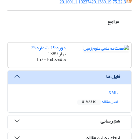
20.1001.1.10237429.1389.19.75.22.3
مراجع
دوره 19، شماره 75
بهار 1389
صفحه
157-164
فایل ها
XML
اصل مقاله
819.33 K
هم رسانی
ارجاع به این مقاله