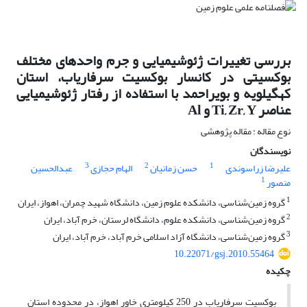
بررسی تغییرات ژئوشیمیایی و جرم واحدهای مختلف
بوکسیتی در کانسار بوکسیت سرفاریاب، استان
کهگیلویه و بویراحمد با استفاده از رفتار ژئوشیمیایی
عناصر Ti, Zr, Y و Al
نوع مقاله : مقاله پژوهشی
نویسندگان
3
2
1
علیرضا زراسوندی
حسن زمانیان
الهام حجازی
عبدالحسین
1
منصور
1
گروه زمین‌شناسی، دانشکده علوم زمین، دانشگاه شهید چمران، اهواز، ایران
2
گروه زمین‌شناسی، دانشکده علوم، دانشگاه لرستان، خرم آباد، ایران
3
گروه زمین‌شناسی، دانشگاه آزاد اسلامی خرم آباد، خرم آباد، ایران
10.22071/gsj.2010.55464
چکیده
بوکسیت سرفاریاب در 250 کیلومتری خاور اهواز، در محدوده استان