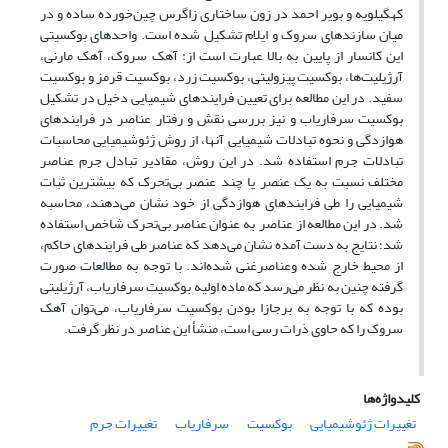
کهگیلویه و بویر احمد در زون ساختاری زاگرس چین‌خورده ساده و در
میان سازندهای سروک و ایلام تشکیل شده است. واحدهای بوکسیتی
این کانسار از پایین به بالا عبارت است از: آهک سروک، آهک مارنی،
آرژیلیت‌ها، بوکسیت پیزولیتی، بوکسیت زرد، بوکسیت قرمز و بوکسیت
سفید. در این مطالعه برای تعیین فرایندهای شیمیایی دخیل در تشکیل
بوکسیت سرفاریاب و نیز بررسی نقش و رفتار عناصر در فرایندهای
هوازدگی و نحوه تبادلات شیمیایی آنها، از روش ژئوشیمیایی محاسبات
تبادلات جرم استفاده شد. در این روش، مقادیر تبادل جرم عناصر
مختلف نسبت به یک عنصر یا چند عنصر بی‌تحرک که بیشترین ثبات
شیمیایی را طی فرایندهای هوازدگی از خود نشان می‌دهند، محاسبه
شد. در این مطالعه از عناصر به عنوان عناصر بی‌تحرک شاخص استفاده
شد؛ نتایج به دست آمده نشان می‌دهد که عناصر طی فرایندهای حاکم،
از محیط خارج شده وعناصرغنی شده‌اند. با توجه به مطالعات صورت
گرفته چنین به نظر می‌رسد که ماده اولیه بوکسیت سرفاریاب، آرژیلیتی
بوده که با توجه به برجازا بودن بوکسیت سرفاریاب، می‌توان‌ آهک
سروک را که حاوی ذرات رسی است، منشأ این عناصر در نظر گرفت.
کلیدواژه‌ها
تغییرات ژئوشیمیایی
بوکسیت
سرفاریاب
تغییرات جرم