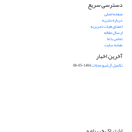
دسترسی سریع
صفحه اصلی
درباره نشریه
اعضای هیات تحریریه
ارسال مقاله
تماس با ما
نقشه سایت
آخرین اخبار
تکمیل آرشیو مجلات
1404-05-08
شماره تماس: 64592299 -021
صندوق پستی:
131851494
پست الکترونیک:
faslnameh1370@yahoo.com
faslnameh@gsi.ir
آدرس سایت:
http://www.gsjournal.ir
اشتراک خبرنامه