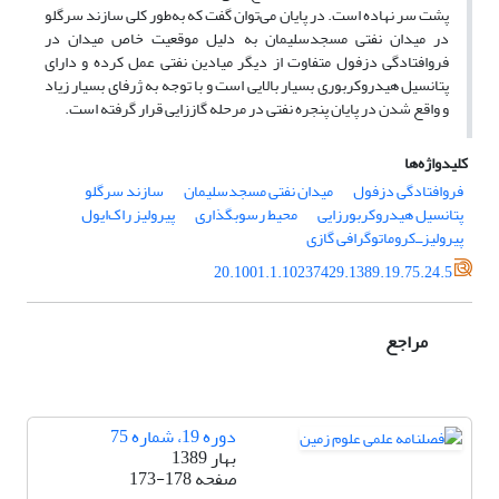
پشت سر نهاده است. در پایان می‌توان گفت که به‌طور کلی سازند سرگلو
در میدان نفتی مسجدسلیمان به دلیل موقعیت خاص میدان در
فروافتادگی دزفول متفاوت از دیگر میادین نفتی عمل کرده و دارای
پتانسیل هیدروکربوری بسیار بالایی است و با توجه به ژرفای بسیار زیاد
و واقع شدن در پایان پنجره نفتی در مرحله گاز‌زایی قرار گرفته است.
کلیدواژه‌ها
فروافتادگی دزفول
میدان نفتی مسجدسلیمان
سازند سرگلو
پتانسیل هیدروکربورزایی
محیط رسوبگذاری
پیرولیز راک‌ایول
پیرولیزــ‌کروماتوگرافی گازی
20.1001.1.10237429.1389.19.75.24.5
مراجع
دوره 19، شماره 75
بهار 1389
صفحه
173-178