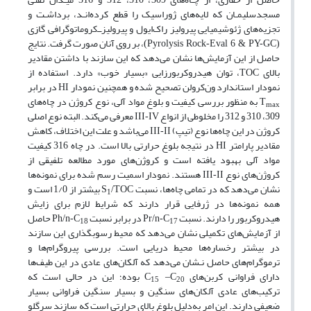
مسجدسلیمـان که لایه‌های ژوراسیک را قطع کرده‌انـد، برداشـت و
تجزیه‌های ژئوشیمیایی پیرولیز راک‌ایول و پیرولیزــ‌کروماتوگرافی گازی
، بر روی آنان صورت گرفت. نتایج
(Pyrolysis Rock-Eval 6 & PY-GC)
حاصل از این آزمایش‌ها نشان می‌دهد که این سازند با داشتن مقادیر
بالای
، توان هیدروکربورزایی «بسیار خوب» دارد. استفاده از
TOC
نمودار استاندارد ون‌کرولن تصحیح شده و همچنین نمودار
در برابر
HI
به منظور بررسی کیفیت و بلوغ مواد آلی، نوع کروژن در چاه‌های
T
max
309، 310 و 312 را مخلوطی از انواع
معرفی می‌کند. البته نوع اصلی
III-IV
کروژن در این چاه‌ها نوع (تیپ)
می‌باشد و علت این اختلاف، کاهش
III-II
مقادیر پارامتر
در نتیجه بلوغ حرارتی بالا است. در چاه 316 کیفیت
HI
مواد آلی بهبود یافته است و کروژن‌های مورد مطالعه تلفیقی از
کروژن‌های نوع
هستند. نمودار اسمیت رسم شده برای نمونه‌ها
III-II
نشان می‌دهد که در تمامی چاه‌ها، نسبت
بیشتر از 1/0 است و
S
/TOC
1
همه نمونه‌ها در ژرفایی قرار دارند که شرایط لازم برای زایش
هیدروکربور را دارند. نسبت
در برابر نسبت
حاصل
Ph/n-C
Pr/n-C
18
17
از آزمایش‌های تکمیلی نشان می‌دهد که محیط رسوبگذاری این سازند
در بیشتر رخساره‌ها محیط دریایی است. بررسی پیروگرام‌ها و
ترموگرام‌های حاصل نـشان می‌دهد که آلکان‌های عادی در این طیف‌ها
دارای فراوانی کربن‌های
بوده؛ این در حالی است که
C
–C
15
20
ترکیب‌های عادی آلکان‌های سنگین و بسیار سنگین فراوانی بسیار
ضعیفی دارند. این امر به‌دلیل بلوغ بالای حرارتی است که سازند سرگلو