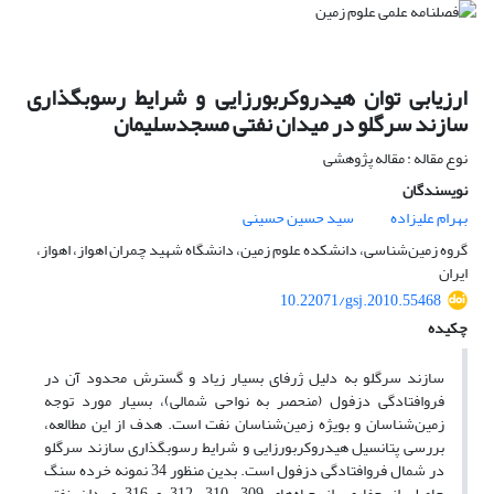
ارزیابی توان هیدروکربورزایی و شرایط رسوبگذاری
سازند سرگلو در میدان نفتی مسجدسلیمان
نوع مقاله : مقاله پژوهشی
نویسندگان
بهرام علیزاده
سید حسین حسینی
گروه زمین‌شناسی، دانشکده علوم زمین، دانشگاه شهید چمران اهواز، اهواز،
ایران
10.22071/gsj.2010.55468
چکیده
سازند سرگلو به دلیل ژرفای بسیار زیاد و گسترش محدود آن در
فروافتادگی دزفول (منحصر به نواحی شمالی)، بسیار مورد توجه
زمین‌شناسان و بویژه زمین‌شناسان نفت است. هدف از این مطالعه،
بررسی پتانسیل هیدروکربورزایی و شرایط رسوبگذاری سازند سرگلو
در شمال فروافتادگی دزفول است. بدین منظور 34 نمونه خرده سنگ
حاصل از حفاری، از چـاه‌های 309، 310، 312 و 316 میـدان نفتی