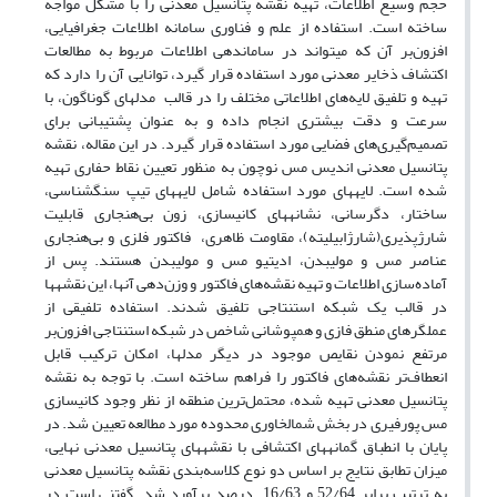
حجم وسیع اطلاعات، تهیه نقشه پتانسیل معدنی را با مشکل مواجه
ساخته است. استفاده از علم و فناوری سامانه اطلاعات ‌جغرافیایی،
افزون‌بر آن که می­تواند در ساماندهی اطلاعات مربوط به مطالعات
اکتشاف ذخایر معدنی مورد استفاده قرار ‌گیرد، توانایی آن را دارد که
تهیه و تلفیق لایه‌های اطلاعاتی مختلف را در قالب مدل­های گوناگون، با
سرعت و دقت بیشتری انجام داده و به عنوان پشتیبانی برای
تصمیم‌گیری‌های فضایی مورد استفاده قرار گیرد. در این مقاله، نقشه
پتانسیل معدنی اندیس مس نوچون به منظور تعیین نقاط حفاری تهیه
شده است. لایه­های مورد استفاده شامل لایه­های تیپ سنگ­شناسی،
ساختار، دگرسانی، نشانه­های کانی­سازی، زون بی‌هنجاری قابلیت
شارژپذیری(شارژابیلیته)، مقاومت ظاهری، فاکتور فلزی و بی‌هنجاری
عناصر مس و مولیبدن، ادیتیو مس و مولیبدن هستند. پس از
آماده‌سازی اطلاعات و تهیه نقشه‌های فاکتور و وزن‌دهی آنها، این نقشه­ها
در قالب یک شبکه استنتاجی تلفیق شدند. استفاده تلفیقی از
عملگرهای منطق فازی و همپوشانی شاخص در شبکه استنتاجی افزون‌بر
مرتفع نمودن نقایص موجود در دیگر مدل­ها، امکان ترکیب قابل
انعطاف‌تر نقشه‌های فاکتور را فراهم ساخته است. با توجه به نقشه
پتانسیل معدنی تهیه شده، محتمل‌ترین منطقه از نظر وجود کانی­سازی
مس پورفیری در بخش شمال­خاوری محدوده مورد مطالعه تعیین شد. در
پایان با انطباق گمانه­های اکتشافی با نقشه­های پتانسیل معدنی نهایی،
میزان تطابق نتایج بر اساس دو نوع کلاسه‌بندی نقشه پتانسیل معدنی
به ترتیب برابر 52/64 و 16/63 درصد برآورد شد. گفتنی است در