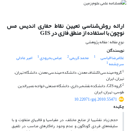
ارائه روش‌شناسی تعیین نقاط حفاری اندیس مس
نوچون با استفاده از منطق فازی در GIS
نوع مقاله : مقاله پژوهشی
نویسندگان
1
2
1
غلامرضا الیاسی
محمد کریمی
عباس بحرودی
امیر عادلی
1
سرچشمه
1
گروه مهندسی اکتشاف معدن، دانشکده مهندسی معدن، دانشگاه تهران،
تهران، ایران
2
گروه GIS، دانشکده نقشه‌برداری، دانشگاه صنعتی خواجه نصیرالدین
طوسی، تهران، ایران
10.22071/gsj.2010.55471
چکیده
حجم زیاد نقشه­ها از منابع مختلف، در مقیاس­ها و قالب­های متفاوت و با
سلیقه‌های فردی گوناگون و عدم وجود راه‌کارهای مناسب در تلفیق