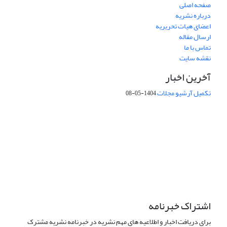
صفحه اصلی
درباره نشریه
اعضای هیات تحریریه
ارسال مقاله
تماس با ما
نقشه سایت
آخرین اخبار
تکمیل آرشیو مجلات
1404-05-08
شماره تماس: 64592299 -021
صندوق پستی:
131851494
پست الکترونیک:
faslnameh1370@yahoo.com
faslnameh@gsi.ir
آدرس سایت:
http://www.gsjournal.ir
اشتراک خبرنامه
برای دریافت اخبار و اطلاعیه های مهم نشریه در خبرنامه نشریه مشترک