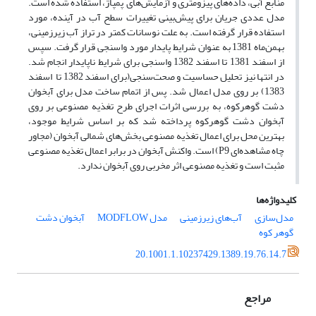
منابع آبی، داده‌های پیزومتری و آزمایش‌های پمپاژ، استفاده شده است.
مدل عددی جریان برای پیش‌بینی تغییرات سطح آب در آینده، مورد
استفاده قرار گرفته است. به علت نوسانات کمتر در تراز آب زیرزمینی،
بهمن‌ماه 1381 به عنوان شرایط پایدار مورد واسنجی قرار گرفت. سپس
از اسفند 1381 تا اسفند 1382 واسنجی برای شرایط ناپایدار انجام شد.
در انتها نیز تحلیل حساسیت و صحت‌سنجی(برای اسفند 1382 تا اسفند
1383) بر روی مدل اعمال شد. پس از اتمام ساخت مدل برای آبخوان
دشت گوهرکوه، به بررسی اثرات اجرای طرح تغذیه مصنوعی بر روی
آبخوان دشت گوهرکوه پرداخته شد که بر اساس شرایط موجود،
بهترین محل برای اعمال تغذیه مصنوعی بخش‌های شمالی آبخوان (مجاور
چاه مشاهده‌ای
) است. واکنش آبخوان در برابر اعمال تغذیه مصنوعی
P9
مثبت است و تغذیه مصنوعی اثر مخربی روی آبخوان ندارد.
کلیدواژه‌ها
مدل‌سازی
آب‌های زیرزمینی
مدل MODFLOW
آبخوان دشت
گوهر کوه
20.1001.1.10237429.1389.19.76.14.7
مراجع