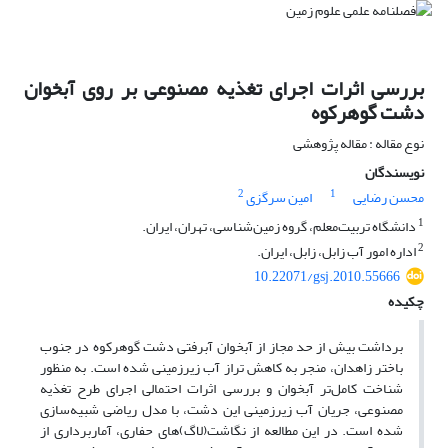
بررسی اثرات اجرای تغذیه مصنوعی بر روی آبخوان
دشت گوهرکوه
نوع مقاله : مقاله پژوهشی
نویسندگان
2
1
محسن رضایی
امین سرگزی
1
دانشگاه تربیت‌معلم، گروه زمین‌شناسی، تهران، ایران.
2
اداره امور آب زابل، زابل، ایران.
10.22071/gsj.2010.55666
چکیده
برداشت بیش از حد مجاز از آبخوان آبرفتی دشت گوهرکوه در جنوب
باختر زاهدان، منجر به کاهش تراز آب زیرزمینی شده است. به منظور
شناخت کامل‌تر آبخوان و بررسی اثرات احتمالی اجرای طرح تغذیه
مصنوعی، جریان آب زیرزمینی این دشت، با مدل ریاضی شبیه‌سازی
شده است. در این مطالعه از نگاشت(لاگ)‌های حفاری، آماربرداری از