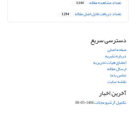
تعداد مشاهده مقاله
1,144
تعداد دریافت فایل اصل مقاله
1,294
دسترسی سریع
صفحه اصلی
درباره نشریه
اعضای هیات تحریریه
ارسال مقاله
تماس با ما
نقشه سایت
آخرین اخبار
تکمیل آرشیو مجلات
1404-05-08
شماره تماس: 64592299 -021
صندوق پستی:
131851494