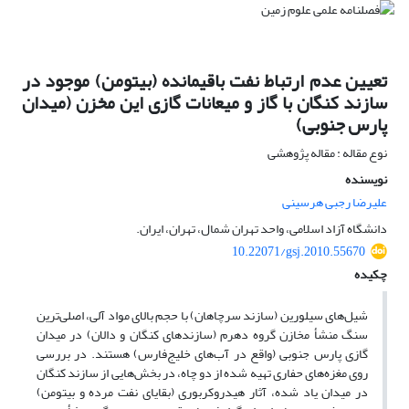
تعیین عدم ارتباط نفت باقیمانده (بیتومن) موجود در
سازند کنگان با گاز و میعانات گازی این مخزن (میدان
پارس جنوبی)
نوع مقاله : مقاله پژوهشی
نویسنده
علیرضا رجبی هرسینی
دانشگاه آزاد اسلامی، واحد تهران شمال، تهران، ایران.
10.22071/gsj.2010.55670
چکیده
شیل‌های سیلورین (سازند سرچاهان) با حجم بالای مواد آلی، اصلی‌ترین
سنگ منشأ مخازن گروه دهرم (سازندهای کنگان و دالان) در میدان
گازی پارس جنوبی (واقع در آب‌های خلیج‌فارس) هستند. در بررسی
روی مغزه‌های حفاری تهیه شده از دو چاه، در بخش‌هایی از سازند کنگان
در میدان یاد شده، آثار هیدروکربوری (بقایای نفت مرده و بیتومن)