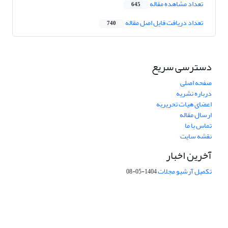
تعداد مشاهده مقاله
645
تعداد دریافت فایل اصل مقاله
740
دسترسی سریع
صفحه اصلی
درباره نشریه
اعضای هیات تحریریه
ارسال مقاله
تماس با ما
نقشه سایت
آخرین اخبار
تکمیل آرشیو مجلات
1404-05-08
شماره تماس: 64592299 -021
صندوق پستی:
131851494
پست الکترونیک:
faslnameh1370@yahoo.com