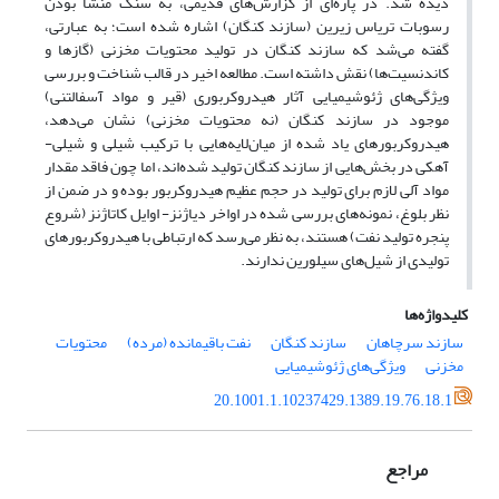
دیده شد. در پاره‌ای از گزارش‌های قدیمی، به سنگ منشأ بودن
رسوبات تریاس زیرین (سازند کنگان) اشاره شده است؛ به عبارتی،
گفته می‌شد که سازند کنگان در تولید محتویات مخزنی (گازها و
کاندنسیت‌ها) نقش داشته است. مطالعه اخیر در قالب شناخت و بررسی
ویژگی‌های ژئوشیمیایی آثار هیدروکربوری (قیر و مواد آسفالتنی)
موجود در سازند کنگان (نه محتویات مخزنی) نشان می‌دهد،
هیدروکربورهای یاد شده از میان‌لایه‌هایی با ترکیب شیلی و شیلی-
آهکی در بخش‌‌هایی از سازند کنگان تولید شده‌اند، اما چون فاقد مقدار
مواد آلی لازم برای تولید در حجم عظیم هیدروکربور بوده و در ضمن از
نظر بلوغ، نمونه‌های بررسی شده در اواخر دیاژنز- اوایل کاتاژنز (شروع
پنجره تولید نفت) هستند، به نظر می‌رسد که ارتباطی با هیدروکربورهای
تولیدی از شیل‌های سیلورین ندارند.
کلیدواژه‌ها
سازند سرچاهان
سازند کنگان
نفت باقیمانده (مرده)
محتویات
مخزنی
ویژگی‌های ژئوشیمیایی
20.1001.1.10237429.1389.19.76.18.1
مراجع