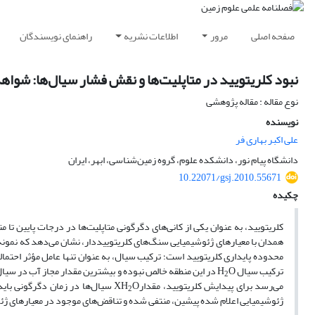
صفحه اصلی
مرور
اطلاعات نشریه
راهنمای نویسندگان
نبود کلریتویید در متاپلیت‌ها و نقش فشار سیال‌ها: شواه
نوع مقاله : مقاله پژوهشی
نویسنده
علی اکبر بهاری فر
دانشگاه پیام نور، دانشکده علوم، گروه زمین‌شناسی، ابهر، ایران
10.22071/gsj.2010.55671
چکیده
کلریتویید، به عنوان یکی از کانی‌های دگرگونی متاپلیت‌ها در درجات پایین تا
همدان با معیارهای ژئوشیمیایی سنگ‌های کلریتویید‌دار، نشان می‌دهد که نمونه‌
محدوده پایداری کلریتویید است؛ ترکیب سیال، به عنوان تنها عامل مؤثر احتما
ترکیب سیال
H
O
2
می‌رسد برای پیدایش کلریتویید، مقدار
XH
O
2
ژئوشیمیایی اعلام شده پیشین، منتفی شده و تناقض‌های موجود در معیارهای ژ