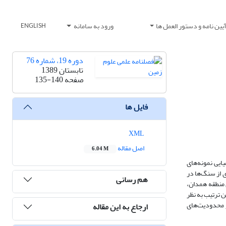
یین نامه و دستور العمل ها
ورود به سامانه
ENGLISH
دوره 19، شماره 76
تابستان 1389
صفحه
135-140
فایل ها
XML
اصل مقاله
6.04 M
ایی نمونه‌های
ی از سنگ‌ها در
هم رسانی
 منطقه همدان،
جه به دامنه تغییرات دما و فشار، در حدود 9/0 بوده است. به این ترتیب به نظر
یاری از محدودیت‌های
ارجاع به این مقاله