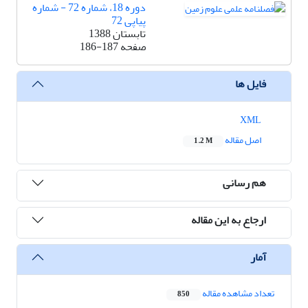
دوره 18، شماره 72 - شماره
پیاپی 72
تابستان 1388
صفحه
186-187
فایل ها
XML
اصل مقاله
1.2 M
هم رسانی
ارجاع به این مقاله
آمار
تعداد مشاهده مقاله
850