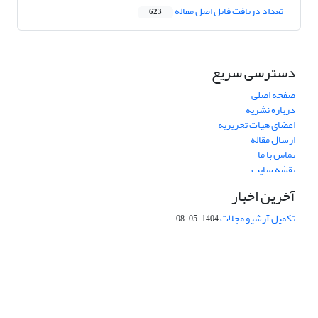
تعداد دریافت فایل اصل مقاله
623
دسترسی سریع
صفحه اصلی
درباره نشریه
اعضای هیات تحریریه
ارسال مقاله
تماس با ما
نقشه سایت
آخرین اخبار
تکمیل آرشیو مجلات
1404-05-08
شماره تماس: 64592299 -021
صندوق پستی:
131851494
پست الکترونیک:
faslnameh1370@yahoo.com