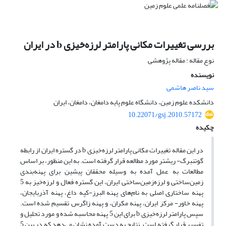
بررسی تغییرات مکانی پارامتر لرزه‌خیزی b در ایران
نوع مقاله : مقاله پژوهشی
نویسنده
سید ناصر هاشمی
دانشکده علوم زمین، دانشگاه علوم پایه دامغان، دامغان، ایران
10.22071/gsj.2010.57172
چکیده
در این مقاله تغییرات مکانی پارامتر لرزه‌خیزی
در گستره ایران از رابطه
b
گوتنبرگ- ریشتر مورد مطالعه قرار گرفته است. به این منظور، بر اساس
مطالعات به عمل آمده به وسیله محققان پیشین برای پهنه‌بندی
زمین‌ساختی و لرزه‌زمین‌ساختی ایران، این گستره فعال و لرزه‌خیز به 5
پهنه ساختاری اصلی به نام‌های پهنه البرز-کپه داغ، پهنه آذربایجان،
پهنه خاور- مرکز ایران، پهنه مکران، و پهنه زاگرس تقسیم شده است.
سپس پارامتر لرزه‌خیزی
برای این 5 پهنه محاسبه شده و مورد تحلیل و
b
تفسیر قرار گرفته است. نتایج به دست آمده نشان می‌دهد که در بین 5