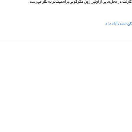
ت در محل‌هایی از اولین زون دگرگونی پر‌اهمیت‌تر به نظر می‌رسد.
ی حسن آباد یزد
شماره تماس: 64592299 -021
صندوق پستی:
131851494
پست الکترونیک:
faslnameh1370@yahoo.com
faslnameh@gsi.ir
آدرس سایت:
http://www.gsjournal.ir