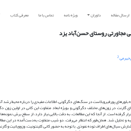
ارسال مقاله
داوران
ویژه نامه
تماس با ما
معرفی کتاب
آ
2
‌جهرمی
بلورهای پورفیروبلاست در سنگ‌های دگرگونی، اطلاعات مفیدی را در‌باره محیط رشد آنها 
ای گارنت در زون‌های مختلف دگرگونی و بویژه ابعاد متفاوت این کانی در اولین زون د
ر گرفته است. از آنجا که این مطالعات، به دقت بالایی ‌نیاز دارد، از سطح برش نمونه‌ها
 نرم‌افزار تخصصی تجزیه تصاویر جی‌مایکروویژن (JMicrovision) تجزیه و تحلیل شد. همان‌طور که انتظار می‌رفت، دو شیب متفاوت به‌دست‌آمده در 
احتمالی روبرو می‌‌کند: 1- تأثیر ترکیب سنگ اولیه؛ 2- زمان رشد بلور؛ 3- شارش سیال‌های اطراف توده نفوذی. با توجه به حضور کانی کلینتونیت، وزوویا