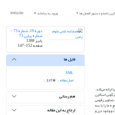
یین نامه و دستور العمل ها
ورود به سامانه
ENGLISH
دوره 19، شماره 73 -
شماره پیاپی 73
پاییز 1388
صفحه
147-152
فایل ها
XML
اصل مقاله
2.17 M
ارائه می‌کند.
گرگونی اسکارن
هم رسانی
، تصاویر رقومی
این مطالع،ه ما را با سه
ارجاع به این مقاله
نیت و گارنت و وجود درز و