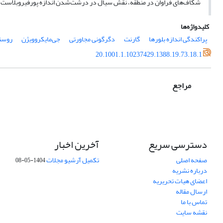
شکاف‌های فراوان در منطقه، نقش سیال در درشت‌شدن اندازه پورفیروبلاست گارن
کلیدواژه‌ها
پراکندگی اندازه بلورها
گارنت
دگرگونی مجاورتی
جی‌مایکروویژن
روستا
20.1001.1.10237429.1388.19.73.18.1
مراجع
دسترسی سریع
آخرین اخبار
صفحه اصلی
تکمیل آرشیو مجلات
1404-05-08
درباره نشریه
اعضای هیات تحریریه
ارسال مقاله
تماس با ما
نقشه سایت