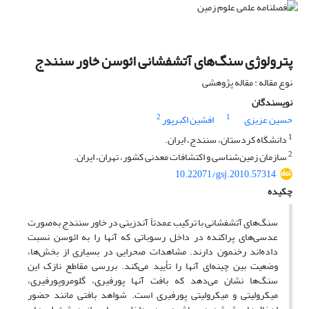
پترولوژی سنگ‌های آتشفشانی ائوسن خاور سنندج
نوع مقاله : مقاله پژوهشی
نویسندگان
2
1
حسین عزیزی
افشین اکبرپور
1
دانشگاه کردستان، سنندج، ایران.
2
سازمان زمین‌شناسی و اکتشافات معدنی کشور، تهران، ایران.
10.22071/gsj.2010.57314
چکیده
سنگ‌های آتشفشانی با ترکیب عمدتاً آندزیتی در خاور سنندج به‌صورت
عدسی‌های پراکنده در داخل رسوباتی که آنها را به ائوسن نسبت
داده‌اند رخنمون دارند. مشاهدات صحرایی در بسیاری از بخش‌ها،
وضعیت بین چینه‌ای آنها را تأیید می‌‌کند. بررسی مقاطع نازک این
سنگ‌ها نشان می‌دهد که بافت آنها پورفیری، گلومروپورفیری،
میکرولیتی و میکرولیتی پورفیری است. شواهد بافتی مانند حضور