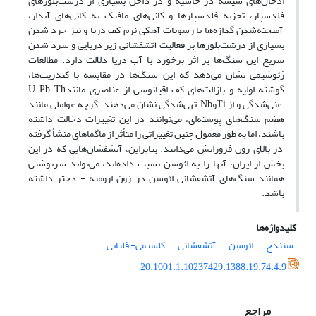
ادخال‌های شیشه در حاشیه و در داخل بسیاری از درشت‌بلور‌های
فلدسپار، تجزیه فلدسپارها و کانی‌های مافیک به کانی‌های آبدار،
آمیخته‌شدن گدازه‌ها با رسوبات آهکی نرم کف دریا و نیز خرد شدن
بسیاری از درشت‌بلور‌ها بر فعالیت آتشفشانی زیر دریایی و سرد شدن
سریع این سنگ‌ها بر اثر برخورد با آب دریا دلالت دارد. مطالعات
ژئوشیمی نشان می‌دهد که این سنگ‌ها در مقایسه با کندریت‌ها،
گوشته اولیه و بازالت‌های کف اقیانوسی از عناصری مانندU, Pb, Th
غنی‌شدگی و از TiوNb تهی‌شدگی نشان می‌دهند. گرچه عواملی مانند
هضم سنگ‌های پوسته‌ای، می‌توانند در این تغییرات دخالت داشته
باشند، اما به طور معمول چنین تغییراتی را متأثر از ماگماهای منشأ گرفته
در بالای زون فرورانش می‌دانند. بنابر‌این، آتشفشان‌هایی که در این
بخش از ایران، آنها را به ائوسن نسبت داده‌اند، می‌تواند سرنوشتی
همانند سنگ‌های آتشفشانی ائوسن در زون ارومیه - دختر داشته
باشد.
کلیدواژه‌ها
سنندج
ائوسن
آتشفشانی
کلسیمی- قلیایی
20.1001.1.10237429.1388.19.74.4.9
مراجع