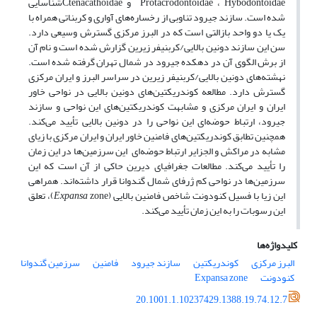
Protacrodontoidae ، Hybodontoidae و Ctenacathoidaeشناسایی
شده است. سازند جیرود تناوبی از رخساره‌های آواری و کربناتی همراه با
یک یا دو واحد بازالتی است که در البرز مرکزی گسترش وسیعی دارد.
سن این سازند دونین بالایی/کربنیفر زیرین گزارش شده است و نام آن
از برش الگوی آن در دهکده جیرود در شمال تهران گرفته شده است.
نهشته‌های دونین بالایی/کربنیفر زیرین در سراسر البرز و ایران مرکزی
گسترش دارد. مطالعه کوندریکتین‌های دونین بالایی در نواحی خاور
ایران و ایران مرکزی و مشابهت کوندریکتین‌های این نواحی و سازند
جیرود، ارتباط حوضه‌ای این نواحی را در دونین بالایی تأیید می‌کند.
همچنین تطابق کوندریکتین‌های فامنین خاور ایران و ایران مرکزی با زیای
مشابه در مراکش و الجزایر ارتباط حوضه‌ای این سرزمین‌ها در این زمان
را تأیید می‌کند. مطالعات جغرافیای دیرین حاکی از آن است که این
سرزمین‌ها در نواحی کم ژرفای شمال گندوانا قرار داشته‌اند. همراهی
این زیا با فسیل کنودونت شاخص فامنین بالایی (
Expansa
zone)، تعلق
این رسوبات را به این زمان تأیید می‌کند.
کلیدواژه‌ها
البرز مرکزی
کوندریکتین
سازند جیرود
فامنین
سرزمین گندوانا
کنودونت
Expansa zone
20.1001.1.10237429.1388.19.74.12.7