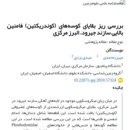
بررسی ریز بقایای کوسه‌های (کوندریکتین) فامنین
بالایی سازند جیرود‌، البرز مرکزی
نوع مقاله : مقاله پژوهشی
نویسندگان
2
1
مهین محمدی
مهدی یزدی
1
دانشگاه پیام نور، سازمان مرکزی، تهران، ایران
2
گروه زمین‌شناسی، دانشکده علوم، دانشگاه اصفهان، اصفهان، ایران
10.22071/gsj.2010.57324
چکیده
در میان زیای میکروسکوپی موجود در لایه‌های آهکی سازند جیرود در
البرز مرکزی‌، بقایای میکروسکوپی ارزشمندی از کوسه‌های غضروفی
(کوندریکتین) یافت شده است. این قطعه‌ها شامل دندان‌ها، اندام
تنفسی و فلس‌ها است که در این بررسی مطالعه شده است. در این
مطالعه گونه‌ها و جنس‌هایی از خانواده‌های Phoebodontidae ,