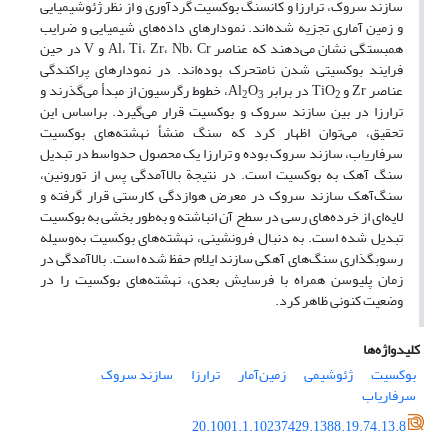
سازند سروک، ترارزا و کانسنگ بوکسیت گردآوری و از نظر ژئوشیمیایی
و زمین آماری تجزیه شده‌‌اند. نمودارهای داده‌های شیمیایی و ضرایب
همبستگی نشان می‌دهند که عناصر Al، Ti، Zr، Nb، Cr و V در حین
فرایند بوکسیتی شدن نامتحرک بوده‌اند. در نمودارهای پراکندگی
عناصر Zr و TiO
در برابر Al
O
، خطوط رگرسیون از مبدأ می‌‌گذرند و
2
3
2
ترارزا در بین سازند سروک و بوکسیت قرار می‌گیرد. براساس این
تحقیق، می‌توان اظهار کرد که سنگ منشأ نهشته‌های بوکسیت
سرفاریاب، سازند سروک بوده و ترارزا یک محصول حدواسط در تبدیل
سنگ آهک به بوکسیت است. در نتیجة بالاآمدگی پس از تورونین،
سنگ‌آهک سازند سروک در معرض هوازدگی کارستی قرار ‌گرفته و
لایه‌ای از خرده‌های رسی در سطح آن انباشته و به‌طور بخشی به بوکسیت
تبدیل شده است. به دنبال فرونشینی، نهشته‌های بوکسیت به‌وسیله
رسوبگذاری سنگ‌های آهکی سازند ایلام حفظ شده است. بالاآمدگی در
زمان پلیوسن همراه با فرسایش بعدی، نهشته‌های بوکسیت را در
وضعیت کنونی ظاهر کرد.
کلیدواژه‌ها
بوکسیت
ژئوشیمی
زمین‌آمار
ترارزا
سازند سروک
سرفاریاب
20.1001.1.10237429.1388.19.74.13.8