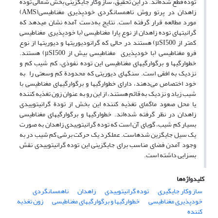
توده قطع شده‌اند. در این تحقیق، ساز وکار جایگزینی بخش شمالی توده
زاهدان در پرتو روش ناهمسانگردی خودپذیری مغناطیسی(AMS)
مورد مطالعه قرار گرفته است. نتایج به‌دست آمده نشان می­دهد که
گرانیتهای توده زاهدان از نوع پارا مغناطیسی (با خودپذیری مغناطیسی
کمتر از µSI500) هستند در حالی­ که گرانودیوریتها و دیوریتها از نوع
فرو مغناطیسی (با خودپذیری مغناطیسی بیش از µSI500) هستند.
خطوارگیها و برگوارگیهای مغناطیسی این توده نفوذی، کم شیب کم و
نزدیک به افقی است. سنگهای دیوریتی که محدودة کم وسعتی را به
خود اختصاص می‌دهند‌، دارای خطوارگیها و برگوارگیهای مغناطیسی با
شیب زیاد و نزدیک به قائم هستند، از این رو به عنوان زون تغذیه کننده
یا محل صعود ماگمای تغذیه کننده این بخش از تودة گرانیتوییدی
زاهدان در نظر گرفته شده‌اند. خطوارگیها و برگوارگیهای مغناطیسی
بسیار کم شیب، گویای آن است که توده گرانیتوییدی زاهدان به صورت
یک سیل جایگزین شده­­است. عملکرد یک حرکت برشی کم شیب در به
وجود آمدن فضای مناسب برای جایگزینی این توده گرانیتوییدی نقش
بسزایی داشته است.
کلیدواژه‌ها
ساز وکار جایگیری
توده گرانیتوییدی
زاهدان
ناهمسانگردی
خودپذیری مغناطیسی
خطوارگیها و برگوارگیهای مغناطیسی
زون تغذیه
کننده