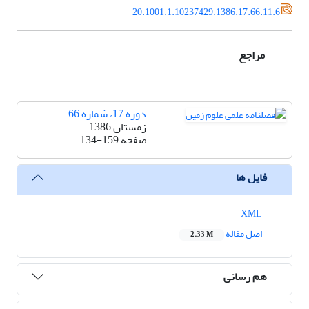
20.1001.1.10237429.1386.17.66.11.6
مراجع
دوره 17، شماره 66
زمستان 1386
صفحه
134-159
فایل ها
XML
اصل مقاله
2.33 M
هم رسانی