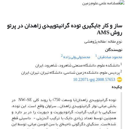
ساز و کار جایگیری توده گرانیتوییدی زاهدان در پرتو
روش AMS
نوع مقاله : مقاله پژوهشی
نویسندگان
2
1
محمود صادقیان
محمدولی ولی زاده
1
دانشکده علوم، دانشگاه صنعتی شاهرود، شاهرود، ایران
2
پردیس علوم، دانشکده زمین شناسی، دانشگاه تهران، تهران، ایران
10.22071/gsj.2008.57653
چکیده
توده گرانیتوییدی زاهدان(با وسعت 750) با روند کلی NW-SE در
بخش میانی نوار گرانیتوییدی زاهدان ـ سراوان واقع است. این توده،
سنگهایی با ترکیب گرانیت، گرانودیوریت و دیوریت را در بر ‌دارد و
همچنین توسط تعداد زیادی دایک با ترکیب آندزیتی ­- داسیتی قطع
شده‌است. سنگهای دگرگونی ناحیه‌ای با سن ائوسن میانی، توسط این