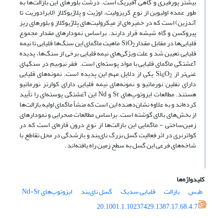
بیشتر پورفیری و گاهی آفیریک است. درشت بلورهای این بازالت‌ها به
طور عمده اولیوین از نوع کریزولیت، اوژیت و پلاژیوکلاز (لابرادوریت تا
آندزین) است که در خمیره‌ای از میکرولیت‌های پلاژیوکلاز و بلورهای ریز
پیروکسن و گاه شیشه قرار دارند. براساس نمودارهای مقدار مجموع
قلیایی‌ها در مقابل مقدارSiO
ماهیت ماگمای این سنگ‌ها قلیایی تا نیمه
2
قلیایی تعیین شد و علت ویژگی‌های نیمه قلیایی برخی از سنگ‌ها، پدیده
آغشتگی ماگمای قلیایی با مواد پوسته‌ای است. فقر نیوبیم در سنگهای
غنی‌تر از Si
O
یکی از دلایل مهم این پدیده است. نمونه‌های قلیایی
6
2
دارای نفلین نورماتیو و نمونه‌های نیمه قلیایی دارای کوارتز نورماتیو
هستند. مطالعات ایزوتوپ‌های Sr و Nd این آغشتگی پوسته‌ای را تأیید
کرده‌اند و به علاوه نشان‌دهنده این است که منشأ ماگمای اولیه بازالت‌ها
از بخش‌های بالای گوشته است. براساس مطالعات صحرایی و نمودارهای
زمین‌ساختی - ماگمایی این بازالت‌ها از نوع درون قاره‌ای است که در
کواترنری در اثر فعالیت گسل بزرگ نای‌بند و بازشدگی در محل تقاطع با
شاخه‌های فرعی این گسل به سطح زمین راه یافته‌اند .
کلیدواژه‌ها
طبس
بازالت
قلیایی سدیک
گسل نای‌بند
ایزوتوپ‌های Nd-Sr
20.1001.1.10237429.1387.17.68.4.7