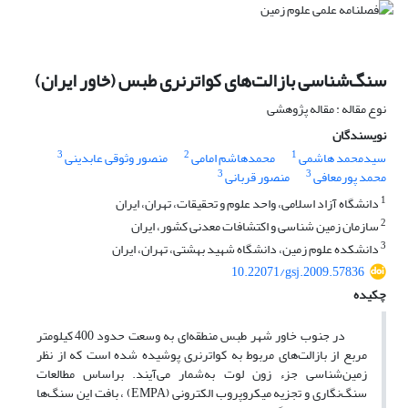
سنگ‌شناسی بازالت‌های کواترنری طبس (خاور ایران)
نوع مقاله : مقاله پژوهشی
نویسندگان
3
2
1
سیدمحمد هاشمی
محمدهاشم امامی
منصور وثوقی عابدینی
3
3
محمد پورمعافی
منصور قربانی
1
دانشگاه آزاد اسلامی، واحد علوم و تحقیقات، تهران، ایران
2
سازمان زمین شناسی و اکتشافات معدنی کشور، ایران
3
دانشکده علوم زمین، دانشگاه شهید بهشتی، تهران، ایران
10.22071/gsj.2009.57836
چکیده
در جنوب خاور شهر طبس منطقه‌ای به وسعت حدود 400 کیلومتر
مربع از بازالت‌های مربوط به کواترنری پوشیده شده است که از نظر
زمین‌شناسی جزء زون لوت به‌شمار می‌آیند. براساس مطالعات
سنگ‌نگاری و تجزیه میکروپروب الکترونی (EMPA) ، بافت این سنگ‌ها