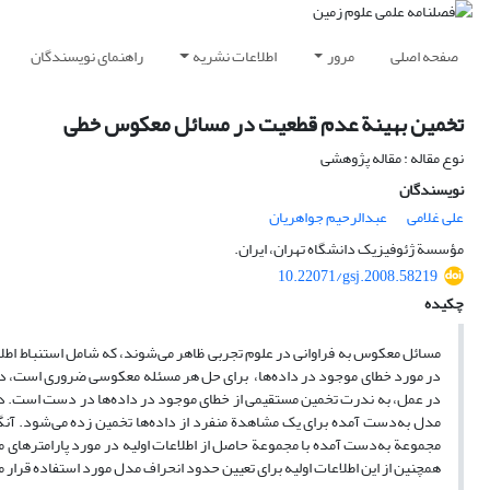
صفحه اصلی
مرور
اطلاعات نشریه
راهنمای نویسندگان
تخمین بهینة عدم قطعیت در مسائل معکوس خطی
نوع مقاله : مقاله پژوهشی
نویسندگان
علی غلامی
عبدالرحیم جواهریان
مؤسسة ژئوفیزیک دانشگاه تهران، ایران.
10.22071/gsj.2008.58219
چکیده
مسائل معکوس به فراوانی در علوم تجربی ظاهر می‌شوند، که شامل استنباط اطلاع
در مورد خطای موجود در داده‌ها، برای حل هر مسئله معکوسی ضروری است، در غ
در عمل، به ندرت تخمین مستقیمی از خطای موجود در داده‌ها در دست است. در ای
مدل به‌دست آمده برای یک مشاهدة منفرد از داده‌ها تخمین زده می‌شود. آنگا
مجموعة به‌دست آمده با مجموعة حاصل از اطلاعات اولیه در مورد پارامترهای م
همچنین از این اطلاعات اولیه برای تعیین حدود انحراف مدل مورد استفاده قرار 