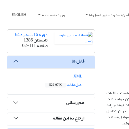
یین نامه و دستور العمل ها
ورود به سامانه
ENGLISH
دوره 16، شماره 64
تابستان 1386
صفحه
102-111
فایل ها
XML
اصل مقاله
522.07 K
 است. اطلاعات
مکن خواهد شد.
هم رسانی
 نوفه بر پایة
 در اثر تداخل
 موافق هستند.
ارجاع به این مقاله
وند.