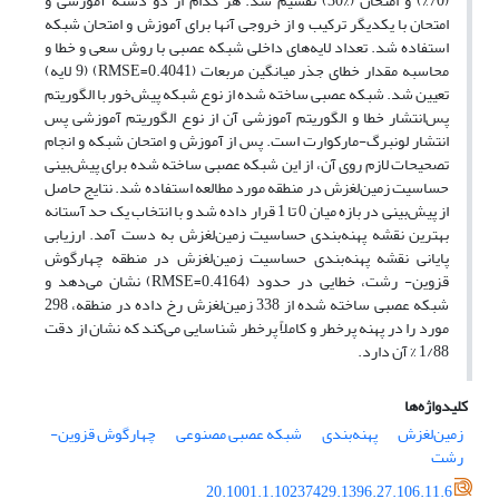
(70%) و امتحان (%30) تقسیم شد. هر کدام از دو دسته آموزشی و
امتحان با یکدیگر ترکیب و از خروجی آنها برای آموزش و امتحان شبکه
استفاده شد. تعداد لایه‌های داخلی شبکه عصبی با روش سعی و خطا و
محاسبه مقدار خطای جذر میانگین مربعات (RMSE=0.4041) (9 لایه)
تعیین شد. شبکه عصبی ساخته ‌شده از نوع شبکه پیش‌خور با الگوریتم
پس‌انتشار خطا و الگوریتم آموزشی آن از نوع الگوریتم آموزشی پس
انتشار لونبرگ-مارکوارت است. پس از آموزش و امتحان شبکه و انجام
تصحیحات لازم روی آن، از این شبکه عصبی ساخته ‌شده برای پیش‌بینی
حساسیت زمین‌لغزش در منطقه مورد مطالعه استفاده شد. نتایج حاصل
از پیش‌بینی در بازه میان 0 تا 1 قرار داده شد و با انتخاب یک حد آستانه
بهترین نقشه پهنه‌بندی حساسیت زمین‌لغزش به دست آمد. ارزیابی
پایانی نقشه پهنه‌بندی حساسیت زمین‌لغزش در منطقه چهارگوش
قزوین- رشت، خطایی در حدود (RMSE=0.4164) نشان می‌دهد و
شبکه عصبی ساخته ‌شده از 338 زمین‌لغزش رخ ‌داده در منطقه، 298
مورد را در پهنه پرخطر و کاملاً پرخطر شناسایی می‌کند که نشان از دقت
1/88 % آن دارد.
کلیدواژه‌ها
زمین‌لغزش
پهنه‌بندی
شبکه عصبی مصنوعی
چهارگوش قزوین-
رشت
20.1001.1.10237429.1396.27.106.11.6