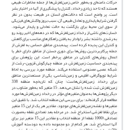
حرکات دامنه‌ای و به‌طور خاص زمین‌لغزش‌ها از جمله مخاطرات طبیعی
هستند که تا حد زیادی رخداد، کنترل یا پیشگیری از آنها در اختیار بشر
است. پر واضح است که دخالت‌های انسان در طبیعت بدون در نظر
گرفتن شرایط پایداری و تعادل طبیعی آن، سبب بروز واکنش‌های فیزیکی
از سوی این محیط برای بازگشت به حالت تعادلی و پایدار می‌شود.
خسارت‌های ناشی از رخداد زمین‌لغزش‌ها که در دهه‌های اخیر روند رو
به رشدی داشته؛ بشر را وادار به یافتن راهکارهای مناسب برای کاهش
و کنترل این پدیده کرده است. پهنه‌بندی مناطق حساس به لغزش از
جمله پرکاربردترین روش‌ها برای دوری جستن از مناطق دارای خطر یا
اعمال روش‌های کنترلی در مناطق پرخطر است. این پژوهش برای
پهنه‌بندی حساسیت زمین‌لغزش در منطقه چهارگوش قزوین-رشت از
شبکه عصبی مصنوعی استفاده می‌کند. منطقه مورد بررسی به لحاظ
شرایط توپوگرافی، اقلیمی و زمین‌شناسی، یکی از مستعدترین مناطق
برای رخداد زمین‌لغزش‌هاست؛ چنان که تاریخچه منطقه 338
زمین‌لغزش ثبت ‌شده را نشان می‌دهد. 15 متغیر که به‌طور متناوب در
دیگر پژوهش‌ها به‌عنوان متغیرهای مؤثر در رخداد زمین‌لغزش‌ها مورد
مطالعه قرار گرفته‌اند؛ برای بررسی این منطقه انتخاب شد. با تلفیق این
متغیرها و نقشه زمین‌لغزش‌های موجود، مقادیر هر یک از این 15 متغیر
برای نقاط لغزشی استخراج شد. در مرحله بعد تعدادی نقطه به‌صورت
تصادفی (1000 نقطه) از منطقه انتخاب و مقادیر این 15 متغیر نیز برای
آنها استخراج شد. هر کدام از دو مجموعه داده به دودسته آموزش