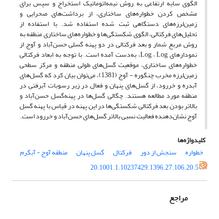
الگوی سایه ارتفاعی به روش نیمه‌اتوماتیک استخراج و سپس برای
مشخص کردن خطواره‌های ساختاری، از برداشت‌های صحرایی و
زمین‌لرزه‌های دستگاهی ثبت شده استفاده شد. با استفاده از
تحلیل‌های فرکتالی، الگوی شکستگی‌ها و خطواره‌های ساختاری منطقه به
روش مربع شمار و بعد فرکتالی در دو پهنه گسلی حسن‌آباد و آوج از
نمودارهای Log – Log، به‌دست آمده است. با توجه به ابعاد فرکتالی
خطواره‌های ساختاری، موقعیت گسل‌های طولی منطقه و مرکز سطحی
زمین‌لرزه مخرب چنگوره - آوج (1381)، می‌توان بیان کرد که گسل‌های
آبدره و خر‌رود، از گسل‌های پنهان و فعال در زیر رسوبات آبرفتی در
منطقه مورد مطالعه هستند. چگالی گسل‌ها در پهنه‌‌گسل حسن‌آباد و
بالاتر بودن بعد فرکتالی شکستگی‌ها در این پهنه در قیاس با پهنه گسل
آوج نشان‌دهنده فعالیت نسبی بالاتر گسل‌های حسن‌آباد و خر‌رود است.
کلیدواژه‌ها
خطواره‌
سنجش‌ از دور
فرکتال
گسل‌ پنهان
منطقه آوج - آبگرم
20.1001.1.10237429.1396.27.106.20.5
مراجع