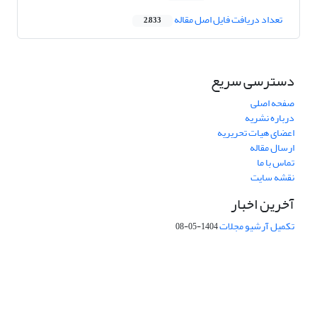
تعداد دریافت فایل اصل مقاله
2,833
دسترسی سریع
صفحه اصلی
درباره نشریه
اعضای هیات تحریریه
ارسال مقاله
تماس با ما
نقشه سایت
آخرین اخبار
تکمیل آرشیو مجلات
1404-05-08
شماره تماس: 64592299 -021
صندوق پستی:
131851494
پست الکترونیک:
faslnameh1370@yahoo.com