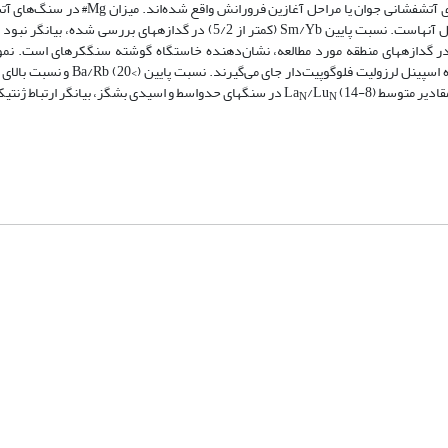
نسبت‌های عناصر کمیاب، سنگ‌‌های آتشفشانی منطقه بشگز در گستره کمان‌های آتشفشانی جوان 
بشگز به‏طور میانگین حدود 48 است که بیانگر نقش اجزای گوشته‌ای در تشکیل آنهاست. نسبت­ پایین Sm/Yb (کمتر از 5/2) در گدازه
است. نسبت پایین Zr/Ba (میانگین34/0) و نسبت La/Nb بالا (19/3-22/2) در گ
ادیر متوسط La
(14-8) در سنگ­های حدواسط و اسیدی بشگز، بیانگر ارتباط ژنتیکی آنهاست.
/Lu
N
N
شماره تماس: 64592299 -021
صندوق پستی:
131851494