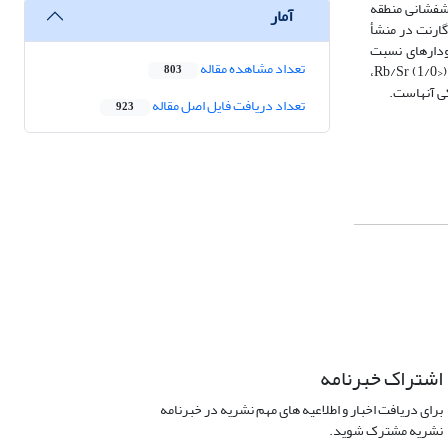
یا مراحل آغازین فرورانش واقع شده‌اند. میزان Mg# در سنگ‌‌های آتشفشانی منطقه
آمار
­های بررسی ­شده، بیانگر نبود گارنت در منشأ
دازه­های منطقه مورد مطالعه، نشان‎‌دهنده خاستگاه گوشته سنگ‏کره‎ای است. نمودارهای نسبت
تعداد مشاهده مقاله
MREE/HREE، نشان از این دارد که گدازه­های منطقه بشگز در قلمرو رخساره اسپینل ‎لرزولیت فلوگوپیت‌‌‌‌‌‌‌‌‌‌‌‌‌‌دار جای می‌گیرند. نسبت پایین Ba/Rb (20<) و نسبت‌ بالای Rb/Sr (1/0>)،
803
تعداد دریافت فایل اصل مقاله
923
اشتراک خبرنامه
برای دریافت اخبار و اطلاعیه های مهم نشریه در خبرنامه
نشریه مشترک شوید.