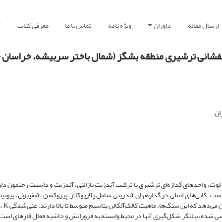
ارسال مقاله
داوران
ویژه نامه
تماس با ما
معرفی کتاب
آ
 آتشفشانی ترشیری منطقه بشگز (شمال باختر سربیشه، خراسان 
یه خاوری بلوک لوت،‌ واحدهای گدازه‌‌ای ترشیری با ترکیب آندزیت ‌‌‌‌بازالتی، آندزیت و داسیت رخنمون 
و حفره‌ای است. کانی‌‌‌‌های اصلی در گدازه­های آندزیتی شامل پلاژیوکلاز، پیروکسن، آمفیبول، بیوت
نی­شدگی LREE نسبت به HREE در نمونه‌های بررسی شده، بیانگر شکل‌‌‌‌‌گیری آنها در محیط وابسته به فرورانش و حاشیه فعال قاره­ا