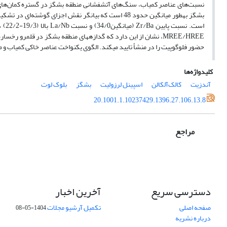
حضور فلوگوپیت را در منشأ تایید می­کند. الگوی یکنواخت عناصر خاکی کمیاب و مق
کلیدواژه‌ها
آندزیت
کالک‌آلکالن
اسپینل‏ لرزولیت
بشگز
بلوک لوت
20.1001.1.10237429.1396.27.106.13.8
مراجع
دسترسی سریع
آخرین اخبار
صفحه اصلی
تکمیل آرشیو مجلات
1404-05-08
درباره نشریه