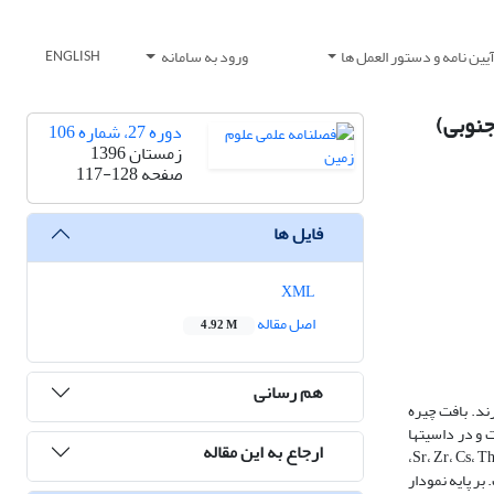
یین نامه و دستور العمل ها
ورود به سامانه
ENGLISH
جنوبی)
دوره 27، شماره 106
زمستان 1396
صفحه
117-128
فایل ها
XML
اصل مقاله
4.92 M
هم رسانی
دارند. بافت چیره
یت و در داسیت­ها
ارجاع به این مقاله
شامل پلاژیوکلاز، کواتز، آمفیبول و بیوتیت هستند. بررسی‌‌های ژئوشیمیایی نشان می‌‌‌دهد که این سنگ‌‌ها، ماهیت کالک‌آلکالن پتاسیم متوسط تا بالا دارند. غنی‌شدگی Sr، Zr، Cs، Th، K،
ی است. بر پایه نمودار