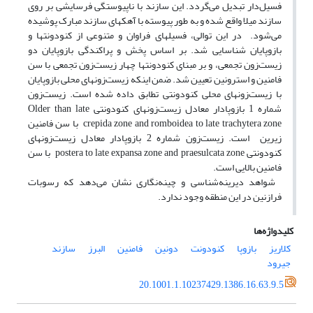
فسیل‌دار تبدیل می‌گردد. این سازند با ناپیوستگی فرسایشی بر روی
سازند میلا واقع شده و به طور پیوسته با آهکهای سازند مبارک پوشیده
می‌شود. در این توالی، فسیلهای فراوان و متنوعی از کنودونتها و
بازوپایان شناسایی شد. بر اساس پخش و پراکندگی بازوپایان دو
زیست‌زون تجمعی، و بر مبنای کنودونتها چهار زیست‌زون تجمعی با سن
فامنین و استرونین تعیین شد. ضمن اینکه زیست‌زونهای محلی بازوپایان
با زیست‌زونهای محلی کنودونتی تطابق داده شده است. زیست‌زون
شماره 1 بازوپادار معادل زیست‌زونهای کنودونتی Older than late
crepida zone and romboidea to late trachytera zone با سن فامنین
زیرین است. زیست‌زون شماره 2 بازوپادار معادل زیست‌زونهای
کنودونتی postera to late expansa zone and praesulcata zone با سن
فامنین بالایی است.
شواهد دیرینه‌شناسی و چینه‌نگاری نشان می‌دهد که رسوبات
فرازنین در این منطقه وجود ندارد.
کلیدواژه‌ها
کلاریز
بازوپا
کنودونت
دونین
فامنین
البرز
سازند
جیرود
20.1001.1.10237429.1386.16.63.9.5