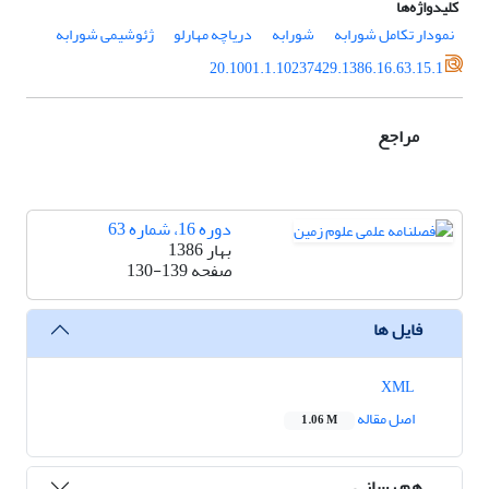
کلیدواژه‌ها
نمودار تکامل شورابه
شورابه
دریاچه مهارلو
ژئوشیمی شورابه
20.1001.1.10237429.1386.16.63.15.1
مراجع
دوره 16، شماره 63
بهار 1386
صفحه
130-139
فایل ها
XML
اصل مقاله
1.06 M
هم رسانی