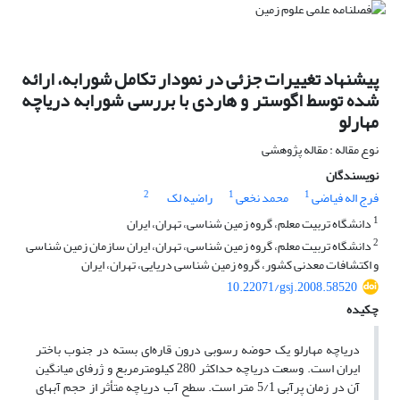
پیشنهاد تغییرات جزئی در نمودار تکامل شورابه، ارائه
شده توسط اگوستر و هاردی با بررسی شورابه دریاچه
مهارلو
نوع مقاله : مقاله پژوهشی
نویسندگان
2
1
1
فرج اله فیاضی
محمد نخعی
راضیه لک
1
دانشگاه تربیت معلم، گروه زمین شناسی، تهران، ایران
2
دانشگاه تربیت معلم، گروه زمین شناسی، تهران، ایران سازمان زمین شناسی
و اکتشافات معدنی کشور، گروه زمین شناسی دریایی، تهران، ایران
10.22071/gsj.2008.58520
چکیده
دریاچه مهارلو یک حوضه رسوبی درون قاره‌ای بسته در جنوب باختر
ایران است. وسعت دریاچه حداکثر 280 کیلومترمربع و ژرفای میانگین
آن در زمان پرآبی 5/1 متر است. سطح آب دریاچه متأثر از حجم آبهای