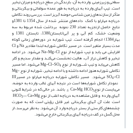
سطحی و زیرزمینی وارده به آن، بارندگی در سطح دریاچه و میزان تبخیر
است. تیپ آبهای وارده به دریاچه به طور عمده سولفاتی و بیکربناتی و
متأثر ازسازندهای زمین شناسی حوضه آبریز است. بررسی روند تکاملی
دریاچه مهارلو با کمک داده‌های منتشر شده از سال 1354 تا 1381و
نتایج حاصل ازتجزیه تعداد 230 نمونه برداشت شده مربوط به سه
وضعیت خشک، کم آبی و پر آبی(تابستان1380، تابستان 1381 و
بهار1384) انجام گرفته است. تیپ شورابه در دوره‌های زمانی کوتاه
مدت بسیار متغیر است. در مسیر تکاملی شورابه ابتدا مقادیر Na و Cl
افزایش می یابد و تیپ شورابه از نوع Na-Mg-Cl می‌شود. در ادامه
تبخیر و کاهش تراز آب، هالیت ته‌نشست می‌کنـد و مقدار سدیم و کلر
کاهش می‌یابد و تیپ شـــورابه از نوع Mg-Cl-SO
می‌شود. اما مسیر
4
تکاملی شورابه هنوز ادامه داشته و با ادامه تبخیر، شورابه از نوع Mg-
SO
-Cl می‌شود. مسیر تکاملی شورابه دریاچه مهارلو در مسیرIII
4
نمودار تکامل شورابه‌ها است در نتیجه آبهای غالب وارده به حوضه،
می‌بایست از نوعCa+Mg HCO
>
باشد. در حالی که در شرایط کنونی
3
آبهای وارده و قابل مشاهده به دریاچه اغلب از نوع HCO
<< Ca+Mg
3
است علت آن آبهای بیکربناتی غیر قابل رؤیتی است که به صورت
چشمه‌های کارستی از بستر دریاچه وارد آن می‌شود. به نظر می‌رسد، از
محل گسل در کف دریاچه آبهای بیکربناتی خارج می‌شود.