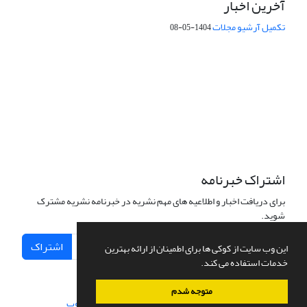
آخرین اخبار
تکمیل آرشیو مجلات
1404-05-08
شماره تماس: 64592299 -021
صندوق پستی:
131851494
پست الکترونیک:
faslnameh1370@yahoo.com
faslnameh@gsi.ir
آدرس سایت:
http://www.gsjournal.ir
اشتراک خبرنامه
برای دریافت اخبار و اطلاعیه های مهم نشریه در خبرنامه نشریه مشترک
شوید.
اشتراک
این وب سایت از کوکی ها برای اطمینان از ارائه بهترین
خدمات استفاده می کند.
متوجه شدم
سامانه مدیریت نشریات علمی.
طراحی و پیاده سازی از
سیناوب