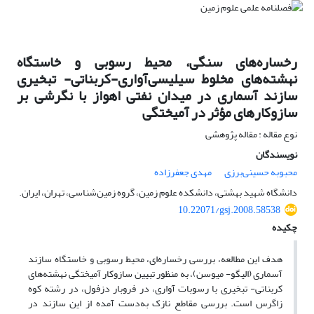
رخساره‌های سنگی، محیط رسوبی و خاستگاه
نهشته‌های مخلوط سیلیسی‌آواری-کربناتی- تبخیری
سازند آسماری در میدان نفتی اهواز با نگرشی بر
سازوکار‌های مؤثر در آمیختگی
نوع مقاله : مقاله پژوهشی
نویسندگان
محبوبه حسینی‌برزی
مهدی جعفرزاده
دانشگاه شهید بهشتی، دانشکده علوم زمین، گروه زمین‌شناسی، تهران، ایران.
10.22071/gsj.2008.58538
چکیده
هدف این مطالعه، بررسی رخساره‌ای، محیط رسوبی و خاستگاه سازند
آسماری (الیگو- میوسن)، به منظور تبیین سازوکار آمیختگی نهشته‌های
کربناتی- تبخیری با رسوبات آواری، در فروبار دزفول، در رشته کوه‌
زاگرس است. بررسی مقاطع نازک به‌دست آمده از این سازند در