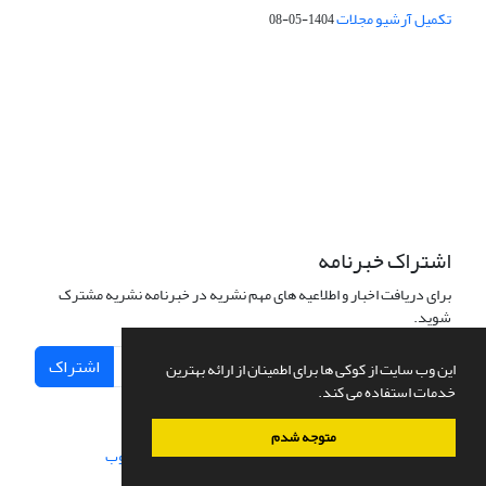
تکمیل آرشیو مجلات
1404-05-08
شماره تماس: 64592299 -021
صندوق پستی:
131851494
پست الکترونیک:
faslnameh1370@yahoo.com
faslnameh@gsi.ir
آدرس سایت:
http://www.gsjournal.ir
اشتراک خبرنامه
برای دریافت اخبار و اطلاعیه های مهم نشریه در خبرنامه نشریه مشترک
شوید.
اشتراک
این وب سایت از کوکی ها برای اطمینان از ارائه بهترین
خدمات استفاده می کند.
متوجه شدم
سامانه مدیریت نشریات علمی.
طراحی و پیاده سازی از
سیناوب