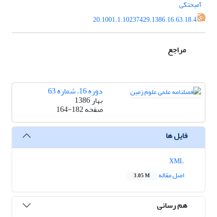
آمیختگی
20.1001.1.10237429.1386.16.63.18.4
مراجع
دوره 16، شماره 63
بهار 1386
صفحه
164-182
فایل ها
XML
اصل مقاله
3.05 M
هم رسانی