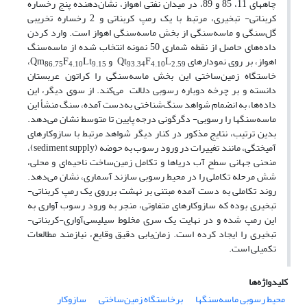
چاههای 11، 85 و 89، در میدان نفتی اهواز، نشان‌دهنده پنج رخساره‌
کربناتی- تبخیری، مرتبط با یک رمپ کربناتی و 2 رخساره تخریبی
گل‌سنگی و ماسه‌سنگی از بخش ماسه‌سنگی اهواز است. وارد کردن
داده‌های حاصل از نقطه ‌شماری 50 نمونه انتخاب شده از ماسه‌سنگ
اهواز، بر روی نمودارهای Qt
L
F
و Qm
Lt
F
،
86.75
4.10
9.15
93.34
4.10
2.59
خاستگاه زمین‌ساختی این بخش ماسه‌سنگی را کراتون عربستان
دانسته و بر چرخه دوباره رسوبی دلالت می‌کند. از سوی دیگر، این
داده‌ها، به انضمام شواهد سنگ‌شناختی به‌دست آمده، سنگ منشأ این
ماسه‌سنگها را رسوبی- دگرگونی درجه پایین تا متوسط نشان می‌دهد.
بدین ترتیب، نتایج مذکور در کنار دیگر شواهد مرتبط با سازوکار‌های
آمیختگی، مانند تغییرات در ورود رسوب به حوضه (sediment supply)،
منحنی جهانی سطح آب دریاها و تکامل زمین‌ساخت ناحیه‌ای و محلی،
شش مرحله تکاملی را در محیط رسوبی سازند آسماری، نشان می‌دهد.
روند تکاملی به دست آمده مبتنی بر نهشت برروی یک رمپ کربناتی-
تبخیری بوده که سازوکار‌های متفاوتی، منجر به ورود رسوب آواری به
این رمپ شده و در نهایت یک سری مخلوط سیلیسی‌آواری-کربناتی-
تبخیری را ایجاد کرده است. زمان‌یابی دقیق وقایع، نیازمند مطالعات
تکمیلی است.
کلیدواژه‌ها
محیط رسوبی ماسه‌سنگها
برخاستگاه زمین‌ساختی
سازوکار