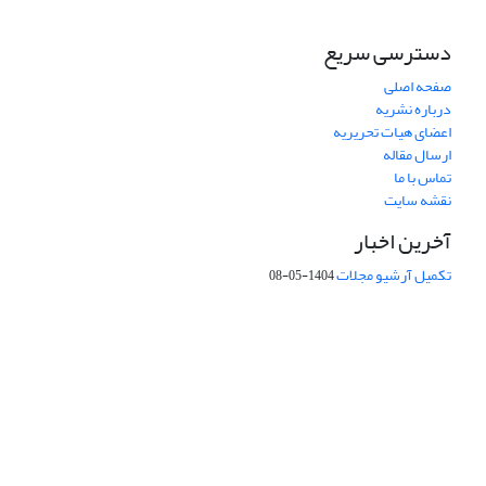
دسترسی سریع
صفحه اصلی
درباره نشریه
اعضای هیات تحریریه
ارسال مقاله
تماس با ما
نقشه سایت
آخرین اخبار
تکمیل آرشیو مجلات
1404-05-08
شماره تماس: 64592299 -021
صندوق پستی:
131851494
پست الکترونیک:
faslnameh1370@yahoo.com
faslnameh@gsi.ir
آدرس سایت:
http://www.gsjournal.ir