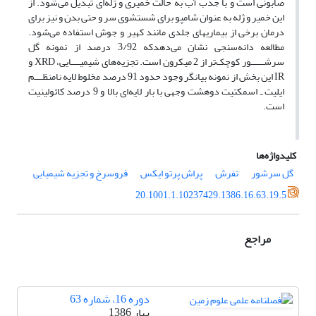
صابونی است و با جذب آب به حالت خمیری و ژله‌ای تبدیل می‌شود. از
این خمیر و ژله به عنوان شامپو برای شستشوی سر و حتی بدن و نیز برای
درمان برخی از بیماریهای جلدی مانند کهیر و جوش استفاده می‌شود.
مطالعه دانه‌سنجی نشان می‌دهدکه 3/92 درصد از نمونه گل
سرشــــــور کوچک‌تر از 2 میکرون است. تجزیه‌های شیمیــــایی، XRD و
IR این بخش از نمونه بیانگر وجود حدود 91 درصد مخلوط لایه نامنظــــم
ایلیت ـ اسمکتیت دوهشت وجهی با بار لایه‌ای بالا و 9 درصد کائولینیت
است.
کلیدواژه‌ها
گل سرشور
تفرش
پراش پرتو ایکس
فروسرخ و تجزیه شیمیایی
20.1001.1.10237429.1386.16.63.19.5
مراجع
دوره 16، شماره 63
بهار 1386