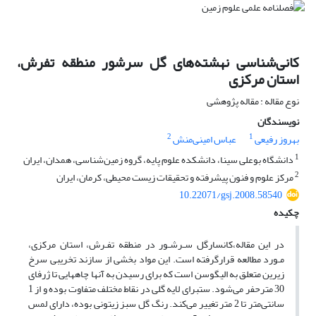
کانی‌شناسی نهشته‌های گل سرشور منطقه تفرش،
استان مرکزی
نوع مقاله : مقاله پژوهشی
نویسندگان
2
1
بهروز رفیعی
عباس امینی‌منش
1
دانشگاه بوعلی سینا، دانشکده علوم پایه، گروه زمین‌شناسی، همدان، ایران
2
مرکز علوم و فنون پیشرفته و تحقیقات زیست محیطی، کرمان، ایران
10.22071/gsj.2008.58540
چکیده
در این مقاله‌،کانسارگل سـرشـور در منطقه تفـرش، استان مرکزی،
مـورد مطالعه قرارگرفته است. این مواد بخشی از سازند تخریبی سرخ
زیرین متعلق به الیگوسن است که برای رسیدن به آنها چاههایی تا ژرفای
30 مترحفر می‌شود. ستبرای لایه گلی در نقاط مختلف متفاوت بوده و از 1
سانتی‌متر تا 2 متر تغییر می‌کند. رنگ گل سبز زیتونی بوده، دارای لمس