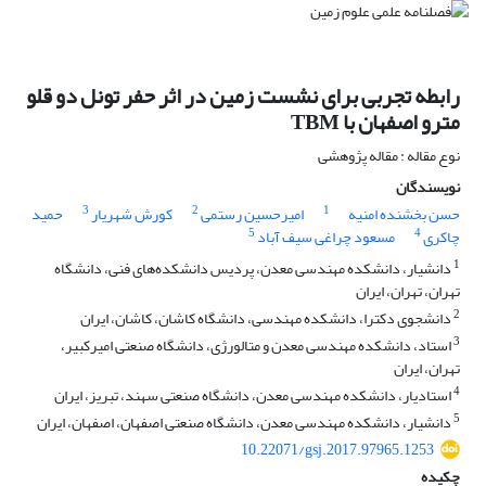
رابطه تجربی برای نشست زمین در اثر حفر تونل دو قلو
مترو اصفهان با TBM
نوع مقاله : مقاله پژوهشی
نویسندگان
3
2
1
حسن بخشنده امنیه
امیرحسین رستمی
کورش شهریار
حمید
5
4
چاکری
مسعود چراغی سیف آباد
1
دانشیار، دانشکده مهندسی معدن، پردیس دانشکده‌های فنی، دانشگاه
تهران، تهران، ایران
2
دانشجوی دکترا، دانشکده مهندسی، دانشگاه کاشان، کاشان، ایران
3
استاد، دانشکده مهندسی معدن و متالورژی، دانشگاه صنعتی امیرکبیر،
تهران، ایران
4
استادیار، دانشکده مهندسی معدن، دانشگاه صنعتی سهند، تبریز، ایران
5
دانشیار، دانشکده مهندسی معدن، دانشگاه صنعتی اصفهان، اصفهان، ایران
10.22071/gsj.2017.97965.1253
چکیده