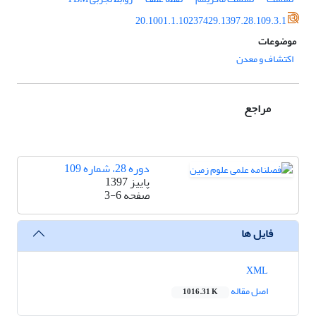
20.1001.1.10237429.1397.28.109.3.1
موضوعات
اکتشاف و معدن
مراجع
دوره 28، شماره 109
پاییز 1397
صفحه
3-6
فایل ها
XML
اصل مقاله
1016.31 K