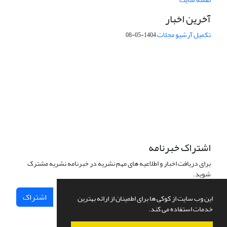
آخرین اخبار
تکمیل آرشیو مجلات
1404-05-08
شماره تماس: 64592299 -021
صندوق پستی:
131851494
پست الکترونیک:
faslnameh1370@yahoo.com
faslnameh@gsi.ir
آدرس سایت:
http://www.gsjournal.ir
اشتراک خبرنامه
برای دریافت اخبار و اطلاعیه های مهم نشریه در خبرنامه نشریه مشترک
شوید.
اشتراک
این وب سایت از کوکی ها برای اطمینان از ارائه بهترین
خدمات استفاده می کند.