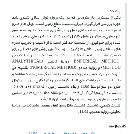
چکیده
یکی از مهمترین پارامترهایی که در یک پروژه تونل سازی شهری باید
مورد بررسی قرار گیرد، میزان نشست سطح زمین است. تونل های مترو
از مهم ترین زیر ساخت های حمل و نقل شهری هستند. با توجه به عمق
کم حفاری مهم ترین عامل, کنترل تغییر شکل ها و نیروهای برشی ایجاد
شده برای جلوگیری از نشست حداکثر است تا از آسیب و تخریب سازه
های سطحی و زیرسطحی جلوگیری شود. تاکنون روش های مختلفی برای
تخمین نشست ارائه شده است که به سه دسته روابط تجربی
(EMPERICAL METHOD) روابط تحلیلی (ANALYTHICAL
METHOD) و روابط عددی (NUMERICAL METHOD) تقسیم می
شوند. در این تحقیق با توجه به شرایط ژئومکانیکی محل مورد مطالعه و
با استفاده از برداشت های انجام گرفته در رفتارنگاری حین حفر تونل
مترو دو قلو توسط TBM رابطه نشست زمین ( s=A_2+s_max/2 ) ,
نشست ماکزیمم) s_max=A_1-A_2 ( و نقطه عطف ( ⅈ=x_0) بر اساس
تابع بولتزمان برای تونل مترو دو قلو اصفهان ارائه شد.
کلمات کلیدی: نشست، نشست ماکزیمم، نقطه عطف، روابط تجربی، روابط
تحلیلی، روابط عددی، TBM.
کلیدواژه‌ها
نشست
نشست ماکزیمم
نقطه عطف
روابط تجربی TBM