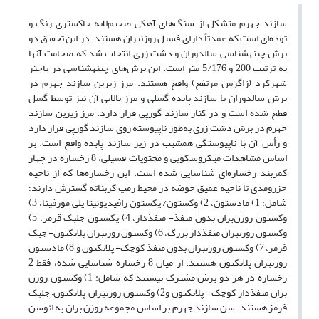
سازند جهرم متشکل از سنگ‌های آهکی ضخیم‌لایه خاکستری رنگ و
توده‌ای است که عمدتاً دارای فسیل روزن‎بران هستند. در این تحقیق دو
برش چینه‎شناسی سالدوران و دشت زری انتخاب شد که ضخامت آنها
به ترتیب 200 و 5/176 متر است. این برش‌های چینه‎شناسی در باختر
شهرکرد (زاگرس مرتفع) واقع هستند. مرز زیرین سازند جهرم در
برش سالدوران با سازند پابده گسلی و مرز بالایی آن نیز توسط گسل
قطع شده است و در کنار سازند گورپی قرار دارد. مرز زیرین سازند
جهرم در برش دشت زری به‌طور ناپیوسته روی سازند گورپی قرار دارد
و رأس آن با ناپیوستگی همشیب در زیر سازند پابده واقع است. بر
اساس مشاهدات میکروسکوپی و محتویات فسیلی، 8 رخساره در چهار
کمربند رخساره‌ای شناسایی شده است. این رخساره‌ها که از ناحیه
جزرومدی تا ناحیه عمیق حوضه در محیط رمپ کربناته گسترش دارند؛
شامل: 1) مادستون، 2) وکستون/ پکستون رافیدیونیتا پلی مورفینا، 3)
وکستون روزن‌‎بران بدون منفذ- منفذدار، 4) پکستون جلبک قرمز، 5)
وکستون روزن‎‎بران منفذدار بزرگ، 6) وکستون روزن‎بران پلانکتون- جبک
قرمز، 7) وکستون روزن‎‎بران بدون منفذ کوچک- پلانکتون و 8) مادستون
روزن‎‎بران پلانکتون هستند. از میان 8 رخساره شناسایی شده، فقط 2
رخساره در هر دو برش مشترک نیستند که شامل: 1) وکستون روزن
‎بران منفذدار کوچک- پلانکتون و2) وکستون روزن‎‎بران پلانکتون– جلبک
قرمز هستند. سن سازند جهرم بر اساس مجموعه روزن‎ بران به ائوسن