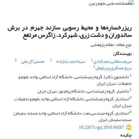
ریزرخساره‌ها و محیط رسوبی سازند جهرم در برش
سالدوران و دشت زری، شهرکرد، زاگرس مرتفع
نوع مقاله : مقاله پژوهشی
نویسندگان
3
2
1
مریم سلطانی نجف‌آبادی
سیداحمد بابازاده
محسن آل علی
4
برزو عسگری پیربلوطی
1
دانشجوی دکترا، گروه زمین‎شناسی، دانشگاه آزاد اسلامی، واحد علوم و
تحقیقات، تهران، ایران
2
دانشیار، گروه زمین‎شناسی، دانشگاه پیام نور، تهران، ایران
3
استادیار، گروه زمین‎شناسی، دانشگاه آزاد اسلامی، واحد علوم و تحقیقات،
تهران، ایران
4
استادیار، گروه مهندسی نفت، دانشگاه آزاد اسلامی، واحد مسجد سلیمان،
مسجدسلیمان، ایران
10.22071/gsj.2018.69267
چکیده