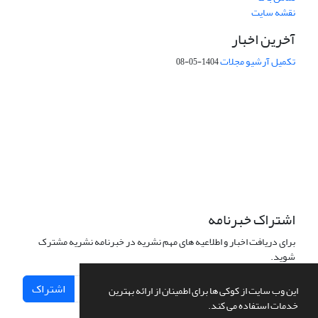
نقشه سایت
آخرین اخبار
تکمیل آرشیو مجلات
1404-05-08
شماره تماس: 64592299 -021
صندوق پستی:
131851494
پست الکترونیک:
faslnameh1370@yahoo.com
faslnameh@gsi.ir
آدرس سایت:
http://www.gsjournal.ir
اشتراک خبرنامه
برای دریافت اخبار و اطلاعیه های مهم نشریه در خبرنامه نشریه مشترک
شوید.
اشتراک
این وب سایت از کوکی ها برای اطمینان از ارائه بهترین
خدمات استفاده می کند.