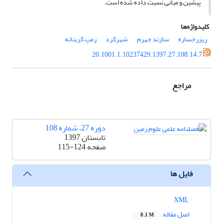
پیشین و میانی نسبت داده شده است.
کلیدواژه‌ها
ریزرخساره
سازند جهرم
شهرکرد
رمپ کربناته
20.1001.1.10237429.1397.27.108.14.7
مراجع
دوره 27، شماره 108
تابستان 1397
صفحه
115-124
فایل ها
XML
اصل مقاله
8.1 M