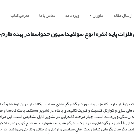
ارسال مقاله
داوران
ویژه نامه
تماس با ما
معرفی کتاب
آ
ال فلزات پایه (نقره) نوع سولفیداسیون حدواسط در پهنه طار
یرپهنه طارم-هشتجین قرار دارد. کانه‌زایی به‌صورت رگه-رگچه‌های سیلیسی کانه‌دار درون توف‌ها و گ
ای فلزی و کوارتز، کلسیت و کلریت کانی‌های باطله در تشویر هستند. بافت کانه‌ها و مو
ندان‌سگی و پَرمانند است. چهار مرحله کانه‌زایی در تشویر قابل تشخیص است. این مرا
اول) آغاز و با رگچه‌های منفرد و دسته‌رگچه‌های نیمه‌موازی تا متقاطع کوارتز (مرحله د
بد. دگرسانی گرمابی شامل بخش‌های سیلیسی، آرژیلی، کربناتی و کلریتی می‌باشد. در خار