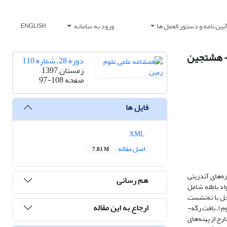
یین نامه و دستور العمل ها
ورود به سامانه
ENGLISH
م- هشتجین
دوره 28، شماره 110
زمستان 1397
صفحه
97-108
فایل ها
XML
اصل مقاله
7.81 M
دازه‌های آندزیتی
هم رسانی
اد باطله شامل
حل با ته‌نشست
ارجاع به این مقاله
وم)، بافت رگه-
ج از پهنه‌های