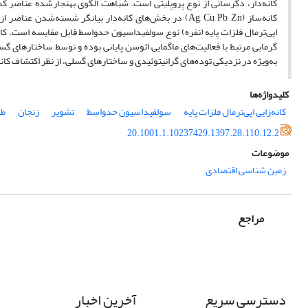
کانه‌دار، دگرسانی از نوع پروپلیتی است. شباهت الگوی بهنجارشده عناصر کمی
کانه‌ساز (Ag, Cu, Pb, Zn) در بخش‌های کانه‌دار بیانگر شس
اپی‌ترمال فلزات پایه (نقره) نوع سولفیداسیون حدواسط قابل مقایسه است. کانه
گرمابی مرتبط با فعالیت‌های ماگمایی ائوسن پایانی بوده و توسط ساختارهای
به‌ویژه در نزدیکی توده‌های گرانیتوئیدی و ساختارهای گسلی، از نظر اکتشاف کان
کلیدواژه‌ها
کانه‌زایی اپی‌ترمال فلزات پایه
سولفیداسیون حدواسط
تشویر
زنجان
طا
20.1001.1.10237429.1397.28.110.12.2
موضوعات
زمین شناسی اقتصادی
مراجع
دسترسی سریع
آخرین اخبار