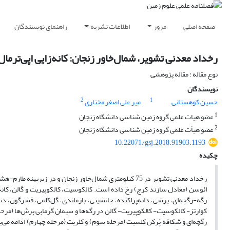
صفحه اصلی
مرور
اطلاعات نشریه
راهنمای نویسندگان
رخداد معدنی تشویر، شمال‌خاور زنجان: کانه‌زایی اپی‌ترم
نوع مقاله : مقاله پژوهشی
نویسندگان
2
1
حسین کوهستانی
میر علی اصغر مختاری
1
عضو هیات علمی گروه زمین شناسی دانشگاه زنجان
2
عضو هیأت علمی گروه زمین شناسی دانشگاه زنجان
10.22071/gsj.2018.91903.1193
چکیده
رخداد معدنی تشویر در 75 کیلومتری شمال‌خاور زنجان و در ز
ائوسن (معادل سازند کرج) رخ داده است. کالکوسیت، کالکوپیریت و گالن، کانه‌ه
رگه-رگچه‌ای، بِرشی، دانه‌پراکنده، جانشینی، بازماندی، گل‌کلمی، قشرگون، د
کوارتز- کالکوسیت- کالکوپیریت- گالن در رگه‌ها و سیمان گرمابی بِرش‌ها (مرحله 
رگچه‌ای و شکافه پُرکن کلسیت (مرحله سوم) و کلریت (مرحله چهارم) ادامه می‌یا