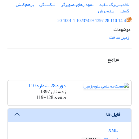
تاقدیس رگ سفید
نمودار‌های تصویرگر
شکستگی
برهم کنش
گسلی
پهنه برش
20.1001.1.10237429.1397.28.110.14.4
موضوعات
زمین ساخت
مراجع
دوره 28، شماره 110
زمستان 1397
صفحه
119-128
فایل ها
XML