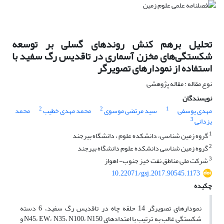
تحلیل برهم کنش روند‌‌های گسلی بر توسعه
شکستگی‌های مخزن آسماری در تاقدیس رگ سفید با
استفاده از نمودار‌های تصویرگر
نوع مقاله : مقاله پژوهشی
نویسندگان
2
2
1
مهدی یوسفی
سید مرتضی موسوی
محمد مهدی خطیب
محمد
3
یزدانی
1
گروه زمین شناسی، دانشکده علوم ، دانشگاه بیرجند
2
گروه زمین شناسی دانشکده علوم دانشگاه بیرجند
3
شرکت ملی مناطق نفت خیز جنوب- اهواز
10.22071/gsj.2017.90545.1173
چکیده
نمودار‌‌های تصویرگر 14 حلقه چاه در تاقدیس رگ سفید، 6 دسته
شکستگی غالب به ترتیب با امتداد‌های N45، EW، N35، N100، N150 و