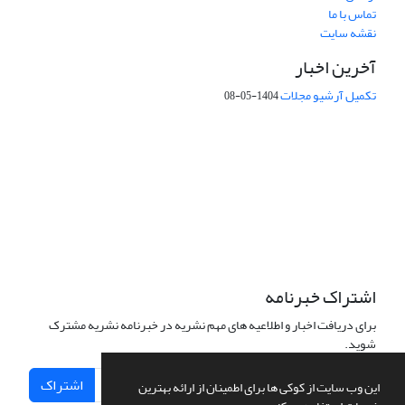
تماس با ما
نقشه سایت
آخرین اخبار
تکمیل آرشیو مجلات
1404-05-08
شماره تماس: 64592299 -021
صندوق پستی:
131851494
پست الکترونیک:
faslnameh1370@yahoo.com
faslnameh@gsi.ir
آدرس سایت:
http://www.gsjournal.ir
اشتراک خبرنامه
برای دریافت اخبار و اطلاعیه های مهم نشریه در خبرنامه نشریه مشترک
شوید.
اشتراک
این وب سایت از کوکی ها برای اطمینان از ارائه بهترین