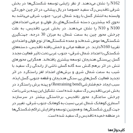
N162 را نشان می‌دهند. از نظر زایشی توسعه شکستگی‌ها در بخش
شرقی تاقدیس رگ سفید خصوصا در یال پیشانی، در اثر چین خوردگی
وابسته به انتشار گسل با روند شمال غربی- جنوب شرقی می‌باشد به
نحوی که بیشترین دسته شکستگی‌های باز طولی و عرضی امتداد‌های
N100 و N10 را نشان می‌دهند. در بخش غربی تاقدیس، به علت
چرخش محور چین به سمت شمال به میزان 30 درجه، جهت‌گیری
شکستگی‌ها عوض شده‌اند و عمده شکستگی‌ها از نوع طولی و امتدادی
تقریبا N160دارند. در منطقه میانی و خمش یافته تاقدیس، دسته‌های
شکستگی با امتداد شمال شرقی- جنوب غربی تحت تاثیر فعالیت مجدد
گسل پی‌سنگی هندیجان توسعه بیشتری یافته‌اند. همگرایی محور‌های
تنش در اثر برهم کنش سه گانه گسلی ناشی از راندگی رگ سفید با
شیب به سمت شمال شرق و برش‌های امتداد لغز راستگرد در اثر
تجدید فعالیت گسل‌های پی سنگی هندیجان و قطعه جنوبی گسل ایذه،
سبب ایجاد خم فشارشی(Restraining bend) و پهنه برش راستگرد در
بخش غربی تاقدیس رگ سفید شده است. تشکیل این پهنه برشی باعث
چرخش ساعتگرد محور تاقدیس، برخاستگی بیشتر در سرسازند
آسماری کوهانک شمال غربی نسبت به کوهانک جنوب شرقی، تغییر در
جهت گیری شکستگی‌ها، و همچنین توسعه و افزایش تراکم شکستگی‌ها
در منطقه خمیده تاقدیس رگ سفید شده است.
کلیدواژه‌ها