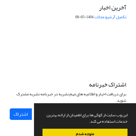
آخرین اخبار
تکمیل آرشیو مجلات
1404-05-08
شماره تماس: 64592299 -021
صندوق پستی:
131851494
پست الکترونیک:
faslnameh1370@yahoo.com
faslnameh@gsi.ir
آدرس سایت:
http://www.gsjournal.ir
اشتراک خبرنامه
برای دریافت اخبار و اطلاعیه های مهم نشریه در خبرنامه نشریه مشترک
شوید.
اشتراک
این وب سایت از کوکی ها برای اطمینان از ارائه بهترین
خدمات استفاده می کند.
متوجه شدم