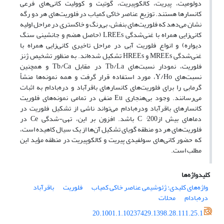
دولومیت، پیریت، کالکوپیریت، گوتیت و کوولیت کانی‌های فرعی
کانسارها هستند. توزیع عناصر خاکی کمیاب در فلوریت‌های هر دو رگه
نشان می‌دهد که فلوریت‌های بنفش، بی‌رنگ و خاکستری در مراحل اولیه
کانی‌زایی همراه با غنی‌شدگی LREEs (حاصل هضم و جانشینی سنگ
دیواره) و انواع فلوریت آبی در مراحل تاخیری کانی‌زایی همراه با
غنی‌شدگی MREEs و HREEs تشکیل شده‌اند. به منظور تشخیص ژنز
فلوریت، نمودار نسبت‌های Tb/La در مقابل Tb/Ca و همچنین
نسبت‌های Y/Ho، مورد استفاده قرار گرفت و همه نمونه‌ها منشأ
گرمابی را برای فلوریت‌های کانسارهای باقرآباد و دره‌بادام به اثبات
می‌رسانند. وجود بی‌هنجاری Eu منفی در تمامی نمونه‌های فلوریت
کانسارهای باقرآباد ودره‌بادام می‌تواند ناشی از تشکیل فلوریت در
دماهای بیش ازC °‌200 باشد. افزون بر این، تهی-شدگی Ce در
فلوریت‌های هر دو منطقه گویای تشکیل آن‌ها از یک سیال کاهیده است،
که حضور کانی‌های سولفیدی پیریت و کالکوپیریت در منطقه مؤید این
مطلب است.
کلیدواژه‌ها
واژه‌های کلیدی: ژئوشیمی عناصر خاکی کمیاب
فلوریت
باقرآباد
دره‌بادام
محلات
20.1001.1.10237429.1398.28.111.25.1