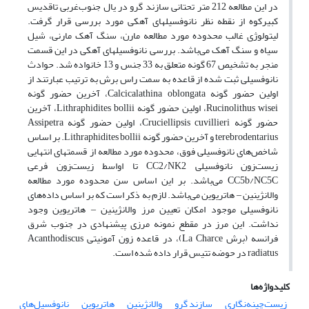
در این مطالعه 212 متر تحتانی سازند گرو در یال جنوب‌غربی تاقدیس
کبیرکوه از نقطه نظر نانوفسیلهای آهکی مورد بررسی قرار گرفت.
لیتولوژی غالب محدوده مورد مطالعه مارن، سنگ آهک مارنی، شیل
سیاه و سنگ آهک می‌باشد. بررسی نانوفسیلهای آهکی در این قسمت
منجر به تشخیص 67 گونه متعلق به 33 جنس و 13 خانواده شد. حوادث
نانوفسیلی ثبت شده از قاعده به سمت راس برش به ترتیب عبارتند از
اولین حضور گونه Calcicalathina oblongata، آخرین حضور گونه
Rucinolithus wisei، اولین حضور گونه Lithraphidites bollii، آخرین
حضور گونه Cruciellipsis cuvillieri، اولین حضور گونه Assipetra
terebrodentarius و آخرین حضور گونه Lithraphidites bollii. بر اساس
شاخص‌های نانوفسیلی فوق، محدوده مورد مطالعه از قسمتهای انتهایی
زیست‌زون نانوفسیلی CC2/NK2 تا اواسط زیست‌زون فرعی
CC5b/NC5C می‌باشد. بر این اساس سن محدوده مورد مطالعه
والانژینین ‒ هاتریوین می‌باشد. لازم به ذکر است که بر اساس داده‌های
نانوفسیلی موجود امکان تعیین مرز والانژینین ‒ هاتریوین وجود
نداشت. این مرز در مقطع نمونه مرزی پیشنهادی در جنوب شرق
فرانسه (برش La Charce)، در قاعده زون آمونیتی Acanthodiscus
radiatus در حوضه تتیس قرار داده شده است.
کلیدواژه‌ها
زیست‌چینه‌نگاری
سازند گرو
والانژینین
هاتریوین
نانوفسیل‌های