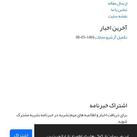
ارسال مقاله
تماس با ما
نقشه سایت
آخرین اخبار
تکمیل آرشیو مجلات
1404-05-08
شماره تماس: 64592299 -021
صندوق پستی:
131851494
پست الکترونیک:
faslnameh1370@yahoo.com
faslnameh@gsi.ir
آدرس سایت:
http://www.gsjournal.ir
اشتراک خبرنامه
برای دریافت اخبار و اطلاعیه های مهم نشریه در خبرنامه نشریه مشترک
شوید.
اشتراک
این وب سایت از کوکی ها برای اطمینان از ارائه بهترین