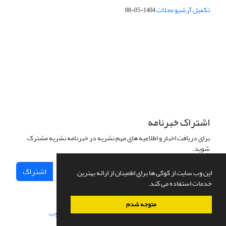
تکمیل آرشیو مجلات
1404-05-08
شماره تماس: 64592299 -021
صندوق پستی:
131851494
پست الکترونیک:
faslnameh1370@yahoo.com
faslnameh@gsi.ir
آدرس سایت:
http://www.gsjournal.ir
اشتراک خبرنامه
برای دریافت اخبار و اطلاعیه های مهم نشریه در خبرنامه نشریه مشترک
شوید.
اشتراک
این وب سایت از کوکی ها برای اطمینان از ارائه بهترین
خدمات استفاده می کند.
متوجه شدم
سامانه مدیریت نشریات علمی.
طراحی و پیاده سازی از
سیناوب