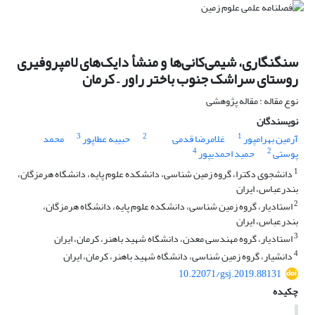
سنگ‎نگاری، شیمی‌کانی‌ها و منشأ دایک‌های لامپروفیری
روستای سراشک جنوب باختر راور – کرمان
نوع مقاله : مقاله پژوهشی
نویسندگان
3
2
1
آرمین بهرامپور
غلامرضا قدمی
حبیبه عطاپور
محمد
4
2
پوستی
حمید احمدی‎پور
1
دانشجوی دکترا، گروه زمین شناسی، دانشکده علوم پایه، دانشگاه هرمزگان،
بندرعباس، ایران
2
استادیار، گروه زمین شناسی، دانشکده علوم پایه، دانشگاه هرمزگان،
بندرعباس، ایران
3
استادیار، گروه مهندسی معدن، دانشگاه شهید باهنر، کرمان، ایران
4
دانشیار، گروه زمین شناسی، دانشگاه شهید باهنر، کرمان، ایران
10.22071/gsj.2019.88131
چکیده