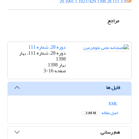
20.1001.1.10237429.1398.28.111.3.9
مراجع
دوره 28، شماره 111
دوره 28، شماره 111، بهار
1398
بهار 1398
صفحه
3-16
فایل ها
XML
اصل مقاله
3.08 M
هم رسانی