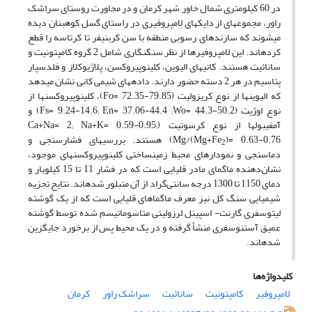
در 60 کیلومتری شمال خاور شهر کرمان و در مجاورت روستای سراشک
راور، مجموعه­ای از دایک­های لامپروفیری در راستای گسل کوهبنان دیده
می­شوند که سازند­های رسوبی منطقه با سن کربنیفر تا کرتاسه را قطع
کرده­اند. این لامپروفیر­ها از نظر سنگ­نگاری شامل 2 گروه کامپتونیت و
سانائیت هستند. کانی­های الیوین، کلینوپیروکسن، پلاژیوکلاز و فلدسپار
پتاسیم در هر 2 دسته حضور دارند. داده­های شیمی کانی نشان می­دهد
که الیوین­ها از نوع کریزولیت (Fo= 72.35-79.85)، کلینوپیروکسن­ها از
نوع اوژیت (Fs= 9.24-14.6; En= 37.06-44.4 ;Wo= 44.3-50.2) و
آمفیبول­ها از نوع کرسوتیت (Ca+Na= 2; Na+K= 0.59-0.95;
Mg/(Mg+Fe
)= 0.63-0.76) هستند. بررسی­های فشارسنجی و
2
دماسنجی و نمودارهای محیط زمین­ساختی کلینوپیروکسن­های موجود،
نشان‌دهنده ماگمای مادر قلیایی است که در فشار 11 تا 15 کیلوبار و
دمای 1150 تا 1300 درجه سانتی‌گراد از آن متبلور شده­اند. نتایج تجزیه
شیمیایی سنگ کل نیز معرف ماگماهای قلیایی است که از یک گوشته
لیتوسفری گارنت- اسپینل لرزولیتی متاسوماتیسم شده توسط گوشته
عمیق آستنوسفری منشأ گرفته و در یک محیط پس از برخورد جایگزین
شده­اند.
کلیدواژه‌ها
لامپروفیر
کامپتونیت
سانائیت
سراشک راور
کرمان