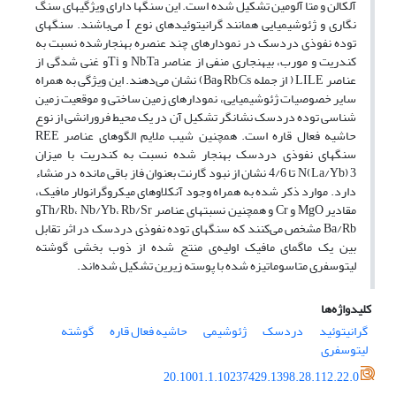
آلکالن و متا آلومین تشکیل شده است. این سنگها دارای ویژگیهای سنگ
نگاری و ژئوشیمیایی همانند گرانیتوئیدهای نوع I می‌باشند. سنگهای
توده نفوذی دردسک در نمودارهای چند عنصره بهنجارشده نسبت به
کندریت و مورب، بیهنجاری منفی از عناصر Nb,Ta و Tiو غنی شدگی از
عناصر LILE ( از جمله Rb,Cs وBa) نشان می‌دهند. این ویژگی به همراه
سایر خصوصیات ژئوشیمیایی، نمودارهای زمین ساختی و موقعیت زمین
شناسی توده دردسک نشانگر تشکیل آن در یک محیط فرورانشی از نوع
حاشیه فعال قاره است. همچنین شیب ملایم الگوهای عناصر REE
سنگهای نفوذی دردسک بهنجار شده نسبت به کندریت با میزان
N(La/Yb) 3 تا 4/6 نشان از نبود گارنت بعنوان فاز باقی مانده در منشاء
دارد. موارد ذکر شده به همراه وجود آنکلاوهای میکروگرانولار مافیک،
مقادیر MgO و Cr و همچنین نسبتهای عناصر Th/Rb، Nb/Yb، Rb/Srو
Ba/Rb مشخص می‌کنند که سنگهای توده نفوذی دردسک در اثر تقابل
بین یک ماگمای مافیک اولیه‌ی منتج شده از ذوب بخشی گوشته
لیتوسفری متاسوماتیزه شده با پوسته زیرین تشکیل شده‌اند.
کلیدواژه‌ها
گرانیتوئید
دردسک
ژئوشیمی
حاشیه فعال قاره
گوشته
لیتوسفری
20.1001.1.10237429.1398.28.112.22.0