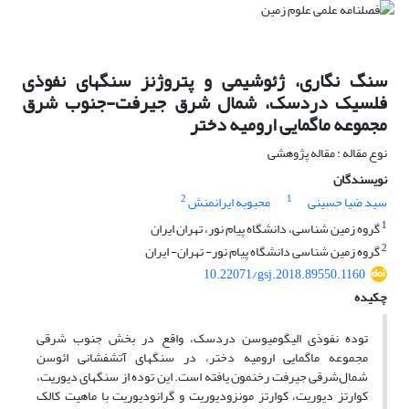
سنگ نگاری، ژئوشیمی و پتروژنز سنگهای نفوذی
فلسیک دردسک، شمال شرق جیرفت-جنوب شرق
مجموعه ماگمایی ارومیه دختر
نوع مقاله : مقاله پژوهشی
نویسندگان
2
1
سید ضیا حسینی
محبوبه ایرانمنش
1
گروه زمین شناسی، دانشگاه پیام نور، تهران ایران
2
گروه زمین شناسی دانشگاه پیام نور- تهران- ایران
10.22071/gsj.2018.89550.1160
چکیده
توده نفوذی الیگومیوسن دردسک، واقع در بخش جنوب شرقی
مجموعه ماگمایی ارومیه دختر، در سنگهای آتشفشانی ائوسن
شمال‌شرقی جیرفت رخنمون یافته است. این توده از سنگهای دیوریت،
کوارتز دیوریت، کوارتز مونزودیوریت و گرانودیوریت با ماهیت کالک