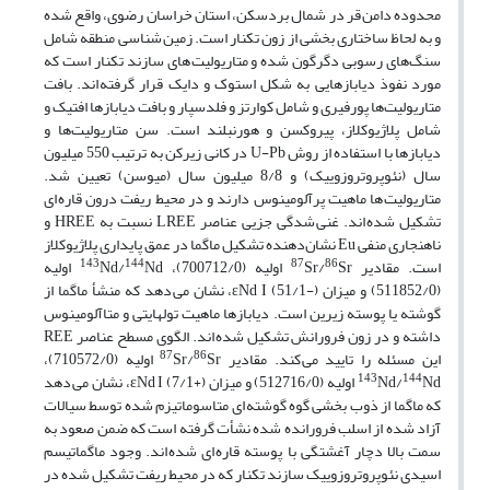
محدوده دامن قر در شمال بردسکن، استان خراسان رضوی، واقع شده
و به لحاظ ساختاری بخشی از زون تکنار است. زمین شناسی منطقه شامل
سنگ‌های رسوبی دگرگون شده و متاریولیت های سازند تکنار است که
مورد نفوذ دیابازهایی به شکل استوک و دایک قرار گرفته اند. بافت
متاریولیت‌ها پورفیری و شامل کوارتز و فلدسپار و بافت دیابازها افتیک و
شامل پلاژیوکلاز، پیروکسن و هورنبلند است. سن متاریولیت‌ها و
دیابازها با استفاده از روش U-Pb در کانی زیرکن به ترتیب 550 میلیون
سال (نئوپروتروزوییک) و 8/8 میلیون سال (میوسن) تعیین شد.
متاریولیت ها ماهیت پرآلومینوس دارند و در محیط ریفت درون قاره ای
تشکیل شده اند. غنی شدگی جزیی عناصر LREE نسبت به HREE و
ناهنجاری منفی Eu نشان‌دهنده تشکیل ماگما در عمق پایداری پلاژیوکلاز
143
144
87
86
است. مقادیر
Sr اولیه (700712/0)،
Sr/
Nd/
Nd اولیه
(511852/0) و میزان εNd I (51/1-)، نشان می دهد که منشأ ماگما از
گوشته یا پوسته زیرین است. دیابازها ماهیت توله‎ایتی و متاآلومینوس
داشته و در زون فرورانش تشکیل شده اند. الگوی مسطح عناصر REE
87
86
این مسئله را تایید می کند. مقادیر
Sr اولیه (710572/0)،
Sr/
143
144
Nd/
Nd اولیه (512716/0) و میزان εNd I (7/1+)، نشان می دهد
که ماگما از ذوب بخشی گوه گوشته ای متاسوماتیزم شده توسط سیالات
آزاد شده از اسلب فرورانده شده نشأت گرفته است که ضمن صعود به
سمت بالا دچار آغشتگی با پوسته قاره ای شده اند. وجود ماگماتیسم
اسیدی نئوپروتروزوییک سازند تکنار که در محیط ریفت تشکیل شده در