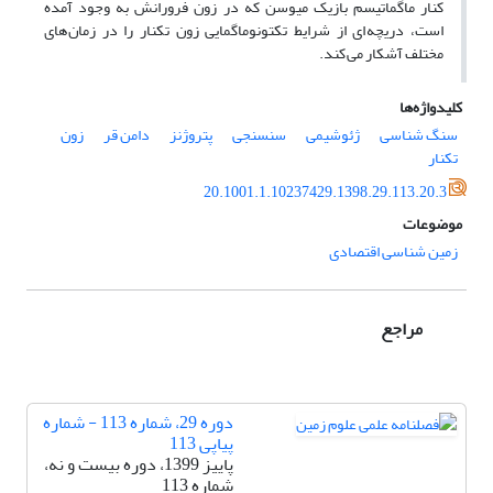
کنار ماگماتیسم بازیک میوسن که در زون فرورانش به وجود آمده
است، دریچه ای از شرایط تکتونوماگمایی زون تکنار را در زمان های
مختلف آشکار می کند.
کلیدواژه‌ها
سنگ شناسی
ژئوشیمی
سن‎سنجی
پتروژنز
دامن قر
زون
تکنار
20.1001.1.10237429.1398.29.113.20.3
موضوعات
زمین شناسی اقتصادی
مراجع
دوره 29، شماره 113 - شماره
پیاپی 113
پاییز 1399، دوره بیست و نه،
شماره 113