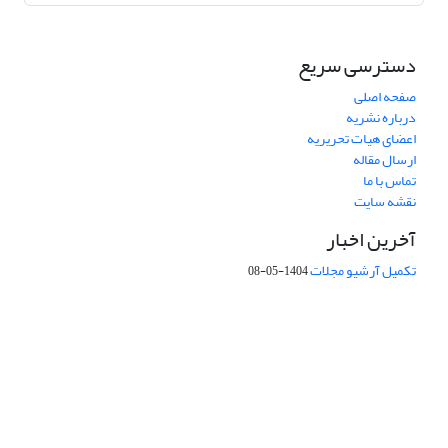
دسترسی سریع
صفحه اصلی
درباره نشریه
اعضای هیات تحریریه
ارسال مقاله
تماس با ما
نقشه سایت
آخرین اخبار
تکمیل آرشیو مجلات
1404-05-08
شماره تماس: 64592299 -021
صندوق پستی:
131851494
پست الکترونیک:
faslnameh1370@yahoo.com
faslnameh@gsi.ir