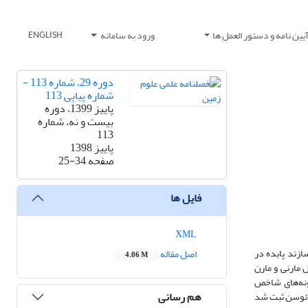
یین نامه و دستور العمل ها
ورود به سامانه
ENGLISH
دوره 29، شماره 113 -
شماره پیاپی 113
پاییز 1399، دوره
بیست و نه، شماره
113
پاییز 1398
صفحه
25-34
فایل ها
XML
ازند پابده در
اصل مقاله
4.06 M
گ‌آهک مارنی، شیل مارنی و مارن
د. بر اساس جنس و گونه‌های شاخص
هم رسانی
زون‌هایCNP3 تا CNP11 در رسوبات پالئوسن و بیوزونهای CNE1 تا CNE8 در رسوبات ائوسن ثبت شد