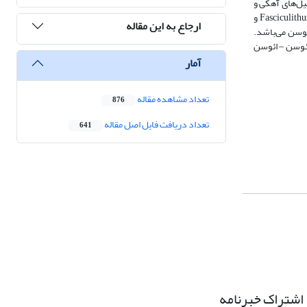
Martini) می‌باشد. بر اساس تجمع نانوفسیل‌های آهکی و
بیوزونهای نانوفسیلی ثبت شده، مرز پالئوسن ‒ ائوسن در حد فاصل زونهای CNP11/NP9 و CNE1/NP10 قرار گرفت که در محدوده آخرین حضور گروه Fasciculithus richardii و
ارجاع به این مقاله
Fasciculithus ثبت شد که شاخص ابتدای ائوسن می‌باشد.
ایر نقاط دنیا در محدوده مرز پالئوسن ‒ ائوسن
آمار
تعداد مشاهده مقاله
876
تعداد دریافت فایل اصل مقاله
641
اشتراک خبرنامه