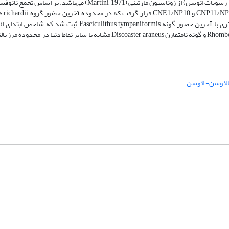
که منطبق بر بیوزونهایNP3 تا NP9 (در رسوبات پالئوسن) و NP10 تا NP14 (در رسوبات ائوسن) از زوناسیون مارتینی (, 1971
ضخامت 22 متری می‌باشد. انقراض جنس Fasciculithus نیز در ضخامت 23 متری با آخرین حضور گونه  tympaniformis
همچنین ظهور جنس و گونه‌هایی از قبیل Rhomboaster spp.، Tribrachiatus bramlettei و گونه نامتقارن Discoaster araneus مشابه با س
الئوسن- ائوسن
شماره تماس: 64592299 -021