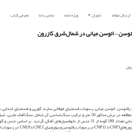
ارسال مقاله
داوران
ویژه نامه
تماس با ما
معرفی کتاب
آ
ئوسن ‒ ائوسن میانی در شمال‌شرق کازرون
الئوسن – ائوسن میانی، رسوبات قسمتهای فوقانی سازند گورپی و قسمتهای ابتدایی س
شمال شرق کازرون (تاقدیس شاه‌نشین) مطالعه شد. ضخامت محدوده مورد مطالعه در برش مذکور 50 متر و ترکیب سنگ‌شناسی آن شامل سن
می‌باشد. بررسی نانوفسیل‌های آهکی در محدوده مورد مطالعه منجر به شناسایی تعداد 180 گونه از 31 جنس از نانوفسیل‌های آهکی گردی
شناسایی شده و بر مبنای زوناسیون آگنینی و همکاران (Agnini et al., 2014) بیو