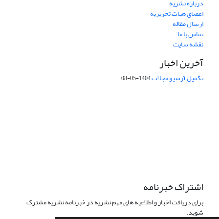
درباره نشریه
اعضای هیات تحریریه
ارسال مقاله
تماس با ما
نقشه سایت
آخرین اخبار
تکمیل آرشیو مجلات
1404-05-08
شماره تماس: 64592299 -021
صندوق پستی:
131851494
پست الکترونیک:
faslnameh1370@yahoo.com
faslnameh@gsi.ir
آدرس سایت:
http://www.gsjournal.ir
اشتراک خبرنامه
برای دریافت اخبار و اطلاعیه های مهم نشریه در خبرنامه نشریه مشترک
شوید.