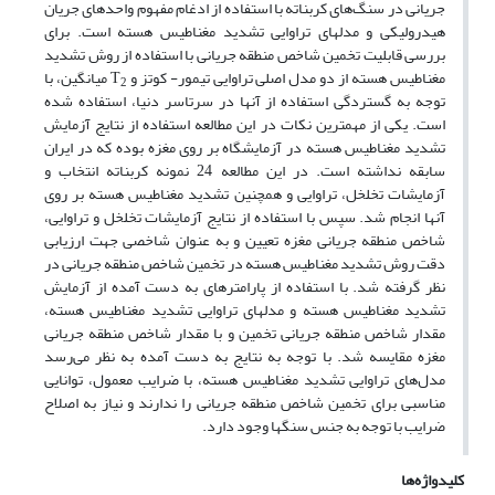
جریانی در سنگ‌های کربناته با استفاده از ادغام مفهوم واحدهای جریان
هیدرولیکی و مدل‎های تراوایی تشدید مغناطیس هسته است. برای
بررسی قابلیت تخمین شاخص منطقه جریانی با استفاده از روش تشدید
مغناطیس هسته از دو مدل اصلی تراوایی تیمور- کوتز و T
میانگین، با
2
توجه به گستردگی استفاده از آنها در سرتاسر دنیا، استفاده شده
است. یکی از مهم‎ترین نکات در این مطالعه استفاده از نتایج آزمایش
تشدید مغناطیس هسته در آزمایشگاه بر روی مغزه بوده که در ایران
سابقه نداشته است. در این مطالعه 24 نمونه کربناته انتخاب و
آزمایشات تخلخل، تراوایی و همچنین تشدید مغناطیس هسته بر روی
آنها انجام شد. سپس با استفاده از نتایج آزمایشات تخلخل و تراوایی،
شاخص منطقه جریانی مغزه تعیین و به عنوان شاخصی جهت ارزیابی
دقت روش تشدید مغناطیس هسته در تخمین شاخص منطقه جریانی در
نظر گرفته شد. با استفاده از پارامترهای به دست آمده از آزمایش
تشدید مغناطیس هسته و مدل‎های تراوایی تشدید مغناطیس هسته،
مقدار شاخص منطقه جریانی تخمین و با مقدار شاخص منطقه جریانی
مغزه مقایسه شد. با توجه به نتایج به دست آمده به نظر می‌رسد
مدل‌های تراوایی تشدید مغناطیس هسته، با ضرایب معمول، توانایی
مناسبی برای تخمین شاخص منطقه جریانی را ندارند و نیاز به اصلاح
ضرایب با توجه به جنس سنگ‎ها وجود دارد.
کلیدواژه‌ها